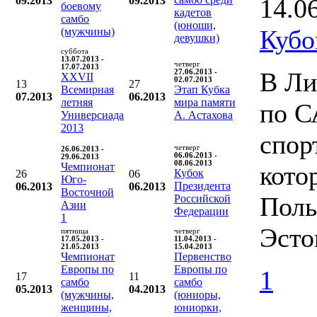
14.0
09.2013
09.2013
боевому
кадетов
самбо
(юноши,
Кубо
(мужчины)
девушки)
суббота
13.07.2013 -
четверг
17.07.2013
В Ли
27.06.2013 -
XXVII
02.07.2013
13
27
Всемирная
Этап Кубка
07.2013
06.2013
летняя
мира памяти
по С
Универсиада
А. Астахова
2013
спор
четверг
26.06.2013 -
06.06.2013 -
29.06.2013
08.06.2013
Чемпионат
кото
Кубок
26
06
Юго-
Президента
06.2013
06.2013
Восточной
Поль
Российской
Азии
Федерации
1
Эсто
пятница
четверг
17.05.2013 -
11.04.2013 -
21.05.2013
15.04.2013
Чемпионат
Первенство
Европы по
Европы по
1
17
11
самбо
самбо
05.2013
04.2013
(мужчины,
(юниоры,
женщины,
юниорки,