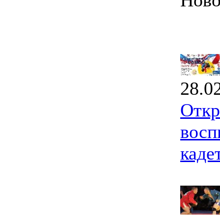
Ново
28.0
Откр
восп
каде