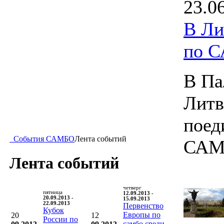
23.0
В Ли
по 
В Па
Литв
поед
События САМБО
Лента событий
САМ
Лента событий
четверг
пятница
12.09.2013 -
20.09.2013 -
15.09.2013
22.09.2013
Первенство
Кубок
Европы по
20
12
России по
самбо среди