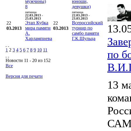
мужчины)
юноши,
8
девушки)
пятница
пятница
22.03.2013 -
22.03.2013 -
25.03.2013
23.03.2013
Этап Кубка
Всероссийский
22
22
13.0
мира памяти
турнир по
03.2013
03.2013
А.
самбо памяти
Заве
Харлампиева
Г.К.Шульца
1
2
3
4
5
6
7
8
9
10
11
по б
Новости 11 - 20 из 152
В.И.
Все
Версия для печати
13 м
кома
Росс
САМБ