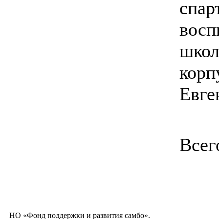
спар
восп
школ
корп
Евге
Всег
НО «Фонд поддержки и развития самбо».