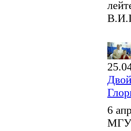
лейт
В.И.
25.0
Двой
Глор
6 ап
МГУП