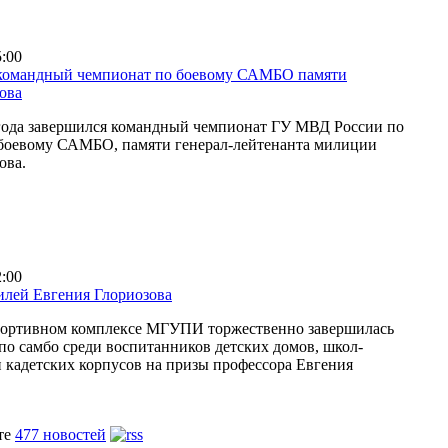
5:00
командный чемпионат по боевому САМБО памяти
ова
 года завершился командный чемпионат ГУ МВД России по
 боевому САМБО, памяти генерал-лейтенанта милиции
ова.
2:00
лей Евгения Глориозова
спортивном комплексе МГУПИ торжественно завершилась
по самбо среди воспитанников детских домов, школ-
и кадетских корпусов на призы профессора Евгения
те
477 новостей