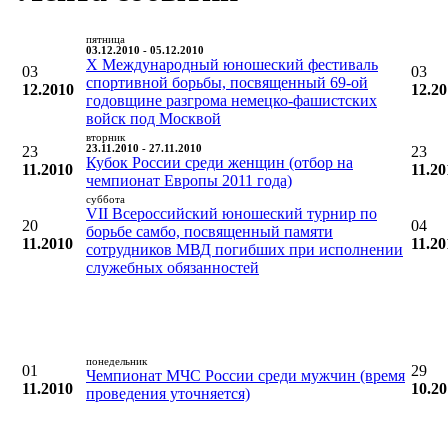
пятница
03.12.2010 - 05.12.2010
X Международный юношеский фестиваль
03
03
спортивной борьбы, посвященный 69-ой
12.2010
12.2
годовщине разгрома немецко-фашистских
войск под Москвой
вторник
23
23.11.2010 - 27.11.2010
23
Кубок России среди женщин (отбор на
11.2010
11.20
чемпионат Европы 2011 года)
суббота
VII Всероссийский юношеский турнир по
20
04
борьбе самбо, посвященный памяти
11.2010
11.20
сотрудников МВД погибших при исполнении
служебных обязанностей
понедельник
01
29
Чемпионат МЧС России среди мужчин (время
11.2010
10.2
проведения уточняется)