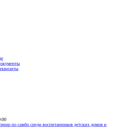
де
окументы
еквизиты
0:00
рнир по самбо среди воспитанников детских домов и