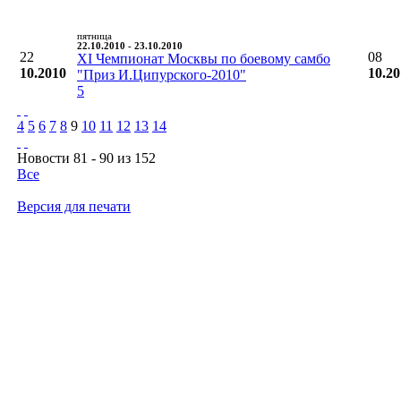
пятница
22.10.2010 - 23.10.2010
22
08
XI Чемпионат Москвы по боевому самбо
10.2010
10.2
"Приз И.Ципурского-2010"
5
4
5
6
7
8
9
10
11
12
13
14
Новости 81 - 90 из 152
Все
Версия для печати