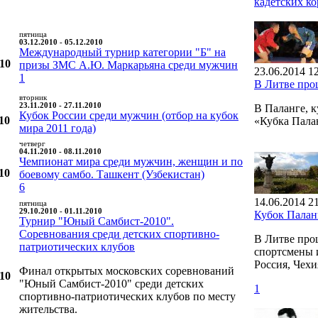
кадетских к
пятница
03.12.2010 - 05.12.2010
Международный турнир категории "Б" на
010
призы ЗМС А.Ю. Маркарьяна среди мужчин
23.06.2014 1
1
В Литве пр
вторник
23.11.2010 - 27.11.2010
В Паланге, 
Кубок России среди мужчин (отбор на кубок
10
«Кубка Пал
мира 2011 года)
четверг
04.11.2010 - 08.11.2010
Чемпионат мира среди мужчин, женщин и по
10
боевому самбо. Ташкент (Узбекистан)
6
14.06.2014 2
пятница
29.10.2010 - 01.11.2010
Кубок Пала
Турнир "Юный Самбист-2010".
Соревнования среди детских спортивно-
В Литве про
патриотических клубов
спортсмены и
Россия, Чехи
Финал открытых московских соревнований
010
"Юный Самбист-2010" среди детских
1
спортивно-патриотических клубов по месту
жительства.