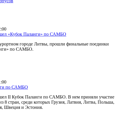
орпусов
2:00
ошел «Кубок Паланги» по САМБО
курортном городе Литвы, прошли финальные поединки
анги» по САМБО.
1:00
нги по САМБО
шел II Кубок Паланги по САМБО. В нем приняли участие
з 8 стран, среди которых Грузия, Латвия, Литва, Польша,
я, Швеция и Эстония.