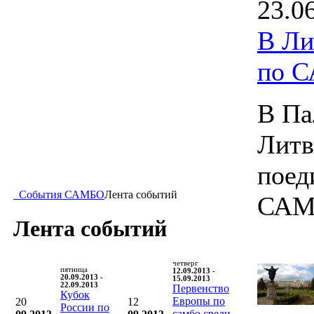
23.0
В Ли
по 
В Па
Литв
поед
События САМБО
Лента событий
САМ
Лента событий
четверг
пятница
12.09.2013 -
20.09.2013 -
15.09.2013
22.09.2013
Первенство
Кубок
Европы по
20
12
России по
самбо среди