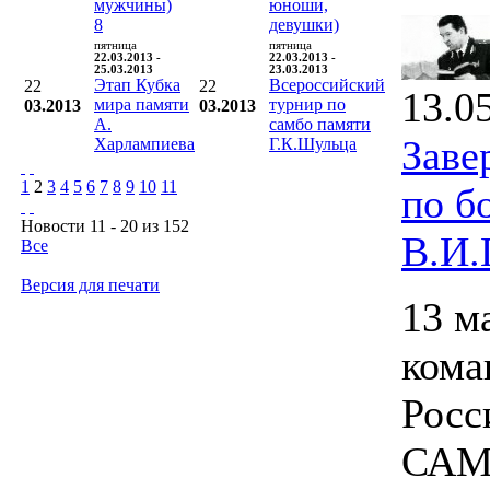
мужчины)
юноши,
8
девушки)
пятница
пятница
22.03.2013 -
22.03.2013 -
25.03.2013
23.03.2013
Этап Кубка
Всероссийский
22
22
13.0
мира памяти
турнир по
03.2013
03.2013
А.
самбо памяти
Заве
Харлампиева
Г.К.Шульца
1
2
3
4
5
6
7
8
9
10
11
по б
Новости 11 - 20 из 152
В.И.
Все
Версия для печати
13 м
кома
Росс
САМБ