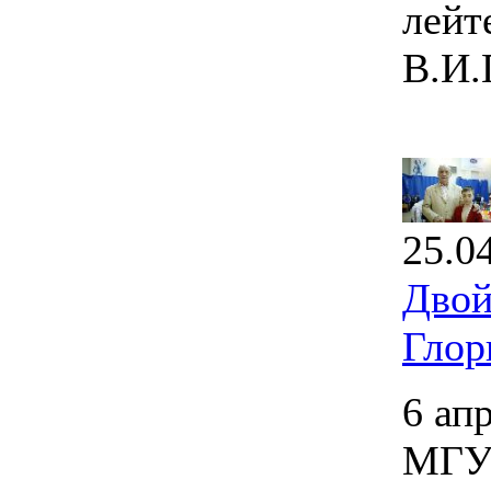
лейт
В.И.
25.0
Двой
Глор
6 ап
МГУП