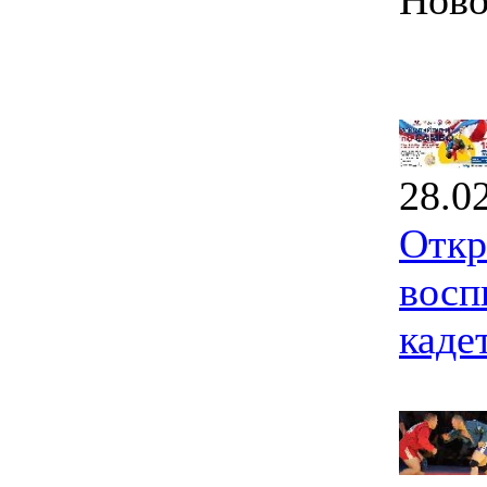
Ново
28.0
Откр
восп
каде