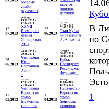
14.0
09.2013
09.2013
боевому
кадетов
самбо
(юноши,
Кубо
(мужчины)
девушки)
суббота
13.07.2013 -
четверг
17.07.2013
В Ли
27.06.2013 -
XXVII
02.07.2013
13
27
Всемирная
Этап Кубка
07.2013
06.2013
летняя
мира памяти
по С
Универсиада
А. Астахова
2013
спор
четверг
26.06.2013 -
06.06.2013 -
29.06.2013
08.06.2013
Чемпионат
кото
Кубок
26
06
Юго-
Президента
06.2013
06.2013
Восточной
Поль
Российской
Азии
Федерации
1
Эсто
пятница
четверг
17.05.2013 -
11.04.2013 -
21.05.2013
15.04.2013
Чемпионат
Первенство
Европы по
Европы по
1
17
11
самбо
самбо
05.2013
04.2013
(мужчины,
(юниоры,
женщины,
юниорки,