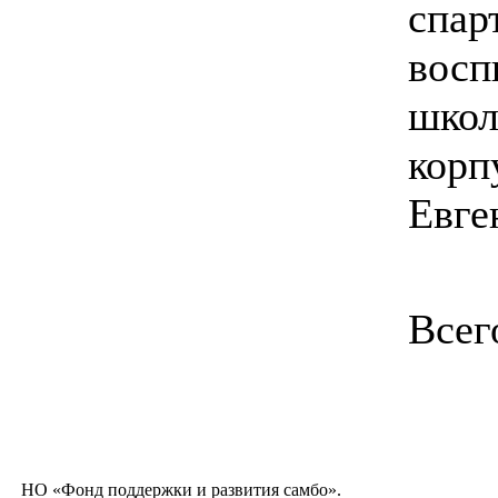
спар
восп
школ
корп
Евге
Всег
НО «Фонд поддержки и развития самбо».