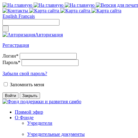
English
Français
Авторизация
Регистрация
Логин
*
Пароль
*
Забыли свой пароль?
Запомнить меня
Прямой эфир
О Фонде
Учредители
Учредительные документы