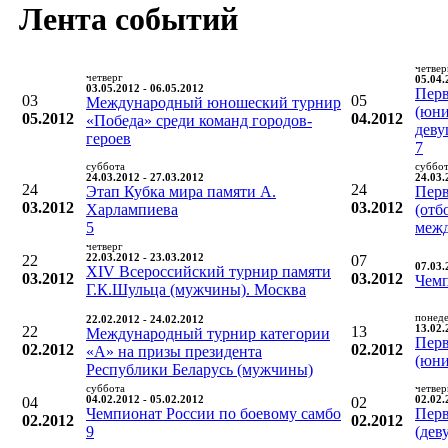
Лента событий
четвер
четверг
05.04.
03.05.2012 - 06.05.2012
Перв
03
05
Международный юношеский турнир
(юни
05.2012
04.2012
«Победа» среди команд городов-
деву
героев
7
суббота
суббо
24.03.2012 - 27.03.2012
24.03.
24
24
Этап Кубка мира памяти А.
Перв
03.2012
03.2012
Харлампиева
(отб
5
межд
четверг
22
22.03.2012 - 23.03.2012
07
07.03.
XIV Всероссийский турнир памяти
03.2012
03.2012
Чемп
Г.К.Шульца (мужчины). Москва
понед
22.02.2012 - 24.02.2012
22
13
13.02.
Международный турнир категории
Перв
02.2012
02.2012
«А» на призы президента
(юни
Республики Беларусь (мужчины)
суббота
четвер
04
04.02.2012 - 05.02.2012
02
02.02.
Чемпионат России по боевому самбо
Перв
02.2012
02.2012
9
(дев