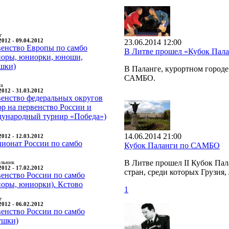
г
2012 - 09.04.2012
23.06.2014 12:00
енство Европы по самбо
В Литве прошел «Кубок Па
оры, юниорки, юноши,
шки)
В Паланге, курортном город
САМБО.
та
2012 - 31.03.2012
енство федеральных округов
ор на первенство России и
ународный турнир «Победа»)
14.06.2014 21:00
2012 - 12.03.2012
ионат России по самбо
Кубок Паланги по САМБО
В Литве прошел II Кубок Па
ельник
2012 - 17.02.2012
стран, среди которых Грузия,
енство России по самбо
оры, юниорки). Кстово
1
г
2012 - 06.02.2012
енство России по самбо
ушки)