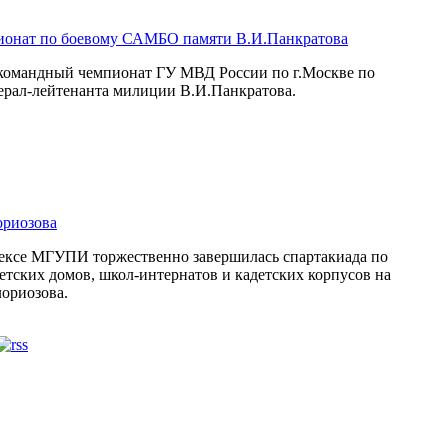
ионат по боевому САМБО памяти В.И.Панкратова
я командный чемпионат ГУ МВД России по г.Москве по
рал-лейтенанта милиции В.И.Панкратова.
ориозова
лексе МГУПИ торжественно завершилась спартакиада по
етских домов, школ-интернатов и кадетских корпусов на
ориозова.