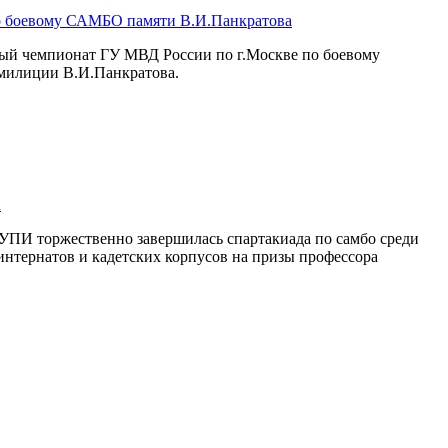
о боевому САМБО памяти В.И.Панкратова
ный чемпионат ГУ МВД России по г.Москве по боевому
милиции В.И.Панкратова.
а
УПИ торжественно завершилась спартакиада по самбо среди
интернатов и кадетских корпусов на призы профессора