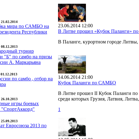
- 21.02.2014
23.06.2014 12:00
бка мира по САМБО на
В Литве прошел «Кубок Паланги» 
резидента Республики
В Паланге, курортном городе Литвы
- 08.12.2013
родный турнир
и "Б" по самбо на призы
сии А. Маркарьяна
- 01.12.2013
14.06.2014 21:00
ссии по самбо , отбор на
Кубок Паланги по САМБО
ира
В Литве прошел II Кубок Паланги по
среди которых Грузия, Латвия, Литва
- 26.10.2013
ирные игры боевых
в "СпортАккорд"
1
- 25.09.2013
ат Евросоюза 2013 по