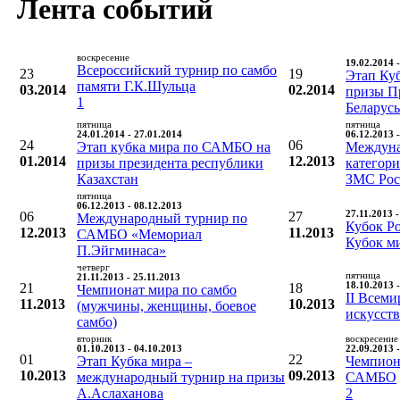
Лента событий
воскресение
19.02.2014 
Всероссийский турнир по самбо
23
19
Этап Ку
памяти Г.К.Шульца
03.2014
02.2014
призы П
1
Беларусь
пятница
пятница
24.01.2014 - 27.01.2014
06.12.2013 
24
06
Этап кубка мира по САМБО на
Междуна
01.2014
12.2013
призы президента республики
категори
Казахстан
ЗМС Рос
пятница
06.12.2013 - 08.12.2013
06
27
27.11.2013 
Международный турнир по
Кубок Ро
12.2013
11.2013
САМБО «Мемориал
Кубок м
П.Эйгминаса»
четверг
пятница
21.11.2013 - 25.11.2013
21
18
18.10.2013 
Чемпионат мира по самбо
II Всем
11.2013
10.2013
(мужчины, женщины, боевое
искусст
самбо)
вторник
воскресение
01.10.2013 - 04.10.2013
22.09.2013 
01
22
Этап Кубка мира –
Чемпион
10.2013
09.2013
международный турнир на призы
САМБО
А.Аслаханова
2