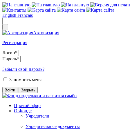
English
Français
Авторизация
Регистрация
Логин
*
Пароль
*
Забыли свой пароль?
Запомнить меня
Прямой эфир
О Фонде
Учредители
Учредительные документы