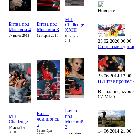
Новости
M-1
Битва под
Битва под
Challenge
Москвой 4
Москвой 3
XXIII
07 июля 2011
12 марта 2011
05 марта
2011
28.02.2020 00:00
Открытый турнир
23.06.2014 12:00
В Литве прошел
В Паланге, куро
САМБО.
Битва
Битва
M-1
под
чемпионов
Challenge
Москвой
5
2
10 декабря
19 ноября
14.06.2014 21:00
2010
16 октября