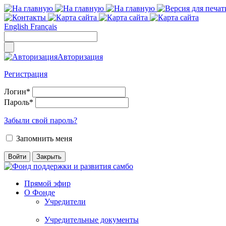
English
Français
Авторизация
Регистрация
Логин
*
Пароль
*
Забыли свой пароль?
Запомнить меня
Прямой эфир
О Фонде
Учредители
Учредительные документы