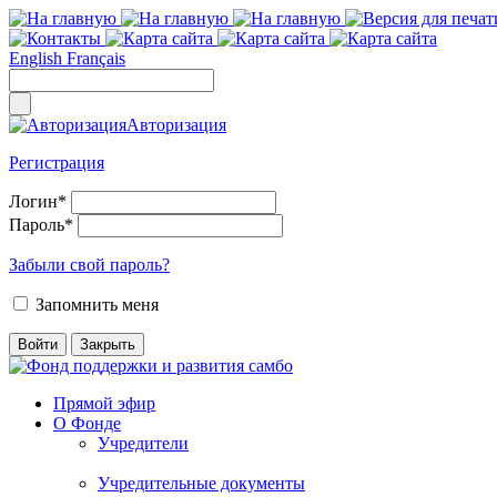
English
Français
Авторизация
Регистрация
Логин
*
Пароль
*
Забыли свой пароль?
Запомнить меня
Прямой эфир
О Фонде
Учредители
Учредительные документы