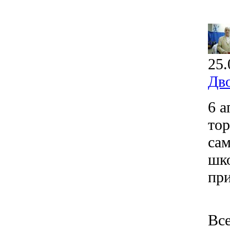
25.
Дв
6 
тор
сам
шко
при
Все