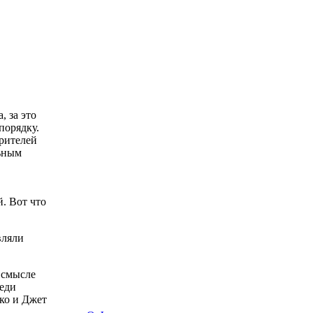
 за это
порядку.
зрителей
льным
. Вот что
вляли
 смысле
реди
ко и Джет