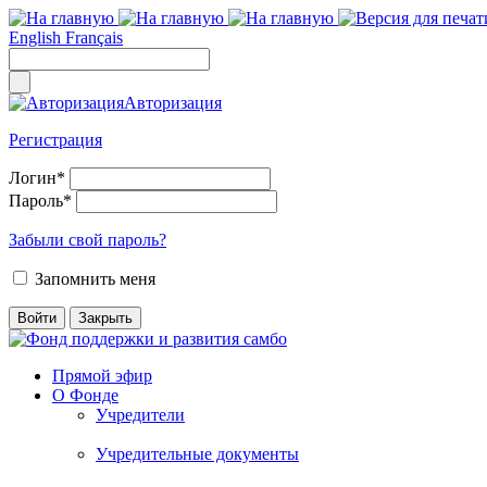
English
Français
Авторизация
Регистрация
Логин
*
Пароль
*
Забыли свой пароль?
Запомнить меня
Прямой эфир
О Фонде
Учредители
Учредительные документы