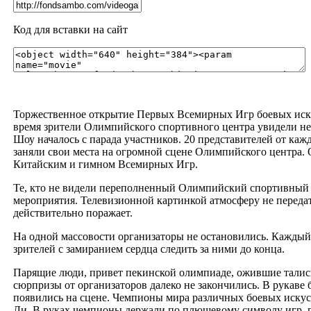
Код для вставки на сайт
Торжественное открытие Первых Всемирных Игр боевых искусс
время зрители Олимпийского спортивного центра увидели нев
Шоу началось с парада участников. 20 представителей от ка
заняли свои места на огромной сцене Олимпийского центра.
Китайским и гимном Всемирных Игр.
Те, кто не видели переполненный Олимпийский спортивный ц
мероприятия. Телевизионной картинкой атмосферу не передать
действительно поражает.
На одной массовости организаторы не остановились. Каждый
зрителей с замиранием сердца следить за ними до конца.
Парящие люди, привет пекинской олимпиаде, ожившие талисма
сюрпризы от организаторов далеко не закончились. В рукаве 
появились на сцене. Чемпионы мира различных боевых искус
Ли. В руках чемпионы держали по плюшевому символу игр, гл