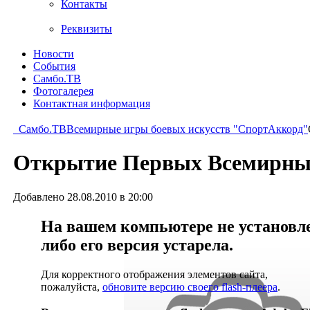
Контакты
Реквизиты
Новости
События
Самбо.ТВ
Фотогалерея
Контактная информация
Самбо.ТВ
Всемирные игры боевых искусств "СпортАккорд"
Открытие Первых Всемирн
Добавлено 28.08.2010 в 20:00
На вашем компьютере не установлен
либо его версия устарела.
Для корректного отображения элементов сайта,
пожалуйста,
обновите версию своего flash-плеера
.