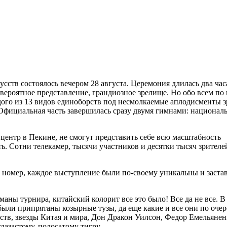
тв состоялось вечером 28 августа. Церемония длилась два часа,
ероятное представление, грандиозное зрелище. Но обо всем по 
ждого из 13 видов единоборств под несмолкаемые аплодисменты 
 Официальная часть завершилась сразу двумя гимнами: национа
ентр в Пекине, не смогут представить себе всю масштабность
. Сотни телекамер, тысячи участников и десятки тысяч зрителей
 номер, каждое выступление были по-своему уникальны и заста
ны турнира, китайский колорит все это было! Все да не все. В
были припрятаны козырные тузы, да еще какие и все они по оче
ств, звезды Китая и мира, Дон Дракон Уилсон, Федор Емельянен
азастому, полосатому тигру.