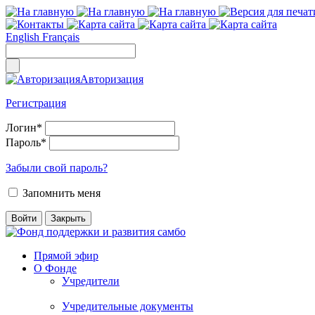
English
Français
Авторизация
Регистрация
Логин
*
Пароль
*
Забыли свой пароль?
Запомнить меня
Прямой эфир
О Фонде
Учредители
Учредительные документы