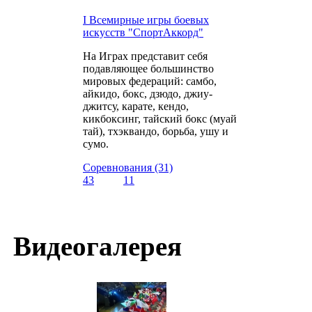
I Всемирные игры боевых
искусств "СпортАккорд"
На Играх представит себя
подавляющее большинство
мировых федераций: самбо,
айкидо, бокс, дзюдо, джиу-
джитсу, карате, кендо,
кикбоксинг, тайский бокс (муай
тай), тхэквандо, борьба, ушу и
сумо.
Соревнования (31)
43
11
Видеогалерея