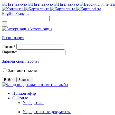
English
Français
Авторизация
Регистрация
Логин
*
Пароль
*
Забыли свой пароль?
Запомнить меня
Прямой эфир
О Фонде
Учредители
Учредительные документы