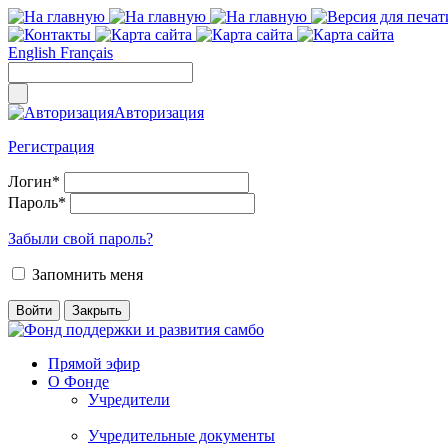
English
Français
Авторизация
Регистрация
Логин
*
Пароль
*
Забыли свой пароль?
Запомнить меня
Прямой эфир
О Фонде
Учредители
Учредительные документы