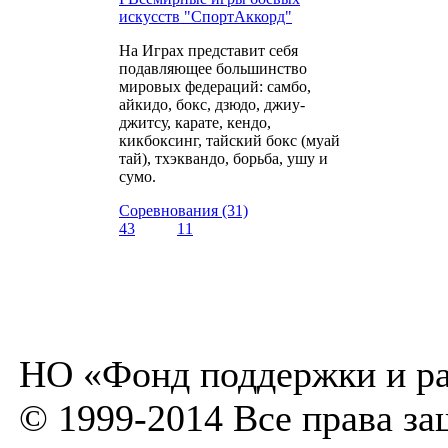
искусств "СпортАккорд"
На Играх представит себя
подавляющее большинство
мировых федераций: самбо,
айкидо, бокс, дзюдо, джиу-
джитсу, карате, кендо,
кикбоксинг, тайский бокс (муай
тай), тхэквандо, борьба, ушу и
сумо.
Соревнования (31)
43
11
НО «Фонд поддержки и ра
© 1999-2014 Все права з