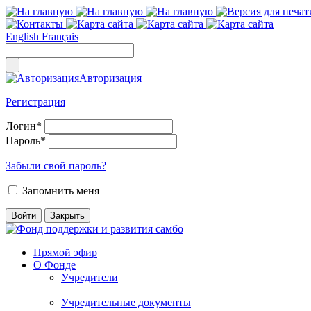
English
Français
Авторизация
Регистрация
Логин
*
Пароль
*
Забыли свой пароль?
Запомнить меня
Прямой эфир
О Фонде
Учредители
Учредительные документы