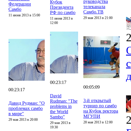
руководства
Кубок
Федерации
телеканала
Президента
Самбо
Самбо.ТВ
РФ по самбо
11 июня 2013 в 15:00
29 мая 2013 в 21:00
11 июня 2013 в
12:00
2
00:23:17
00:05:09
00:23:17
David
3-й открытый
Rudman: "The
Давид Рудман: "О
турнир по самбо
problems in
проблемах самбо
на Кубок ректора
the World
в мире"
МГУПИ
2
Sambo"
29 мая 2013 в 20:00
28 мая 2013 в 12:00
29 мая 2013 в
19:30