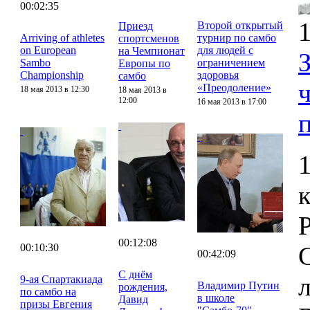
00:02:35
1
Второй открытый
Приезд
Arriving of athletes
турнир по самбо
спортсменов
on European
для людей с
на Чемпионат
Sambo
ограничением
Европы по
Championship
здоровья
самбо
«Преодоление»
18 мая 2013 в 12:30
18 мая 2013 в
12:00
16 мая 2013 в 17:00
00:12:08
00:10:30
00:42:09
С днём
9-ая Спартакиада
Владимир Путин
рождения,
по самбо на
в школе
Давид
призы Евгения