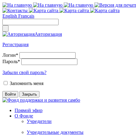
English
Français
Авторизация
Регистрация
Логин
*
Пароль
*
Забыли свой пароль?
Запомнить меня
Прямой эфир
О Фонде
Учредители
Учредительные документы