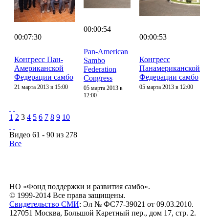
00:00:54
00:07:30
00:00:53
Pan-American
Конгресс Пан-
Конгресс
Sambo
Американской
Панамериканской
Federation
Федерации самбо
Федерации самбо
Congress
21 марта 2013 в 15:00
05 марта 2013 в 12:00
05 марта 2013 в
12:00
1
2
3
4
5
6
7
8
9
10
Видео 61 - 90 из 278
Все
НО «Фонд поддержки и развития самбо».
© 1999-2014 Все права защищены.
Свидетельство СМИ
: Эл № ФС77-39021 от 09.03.2010.
127051 Москва, Большой Каретный пер., дом 17, стр. 2.