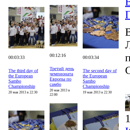
00:12:16
00:03:33
00:03:34
Третий день
The third day of
The second day of
чемпионата
the European
the European
Европы по
Sambo
Sambo
самбо
Championship
Championship
20 мая 2013 в
20 мая 2013 в 22:30
19 мая 2013 в 22:30
22:00
1