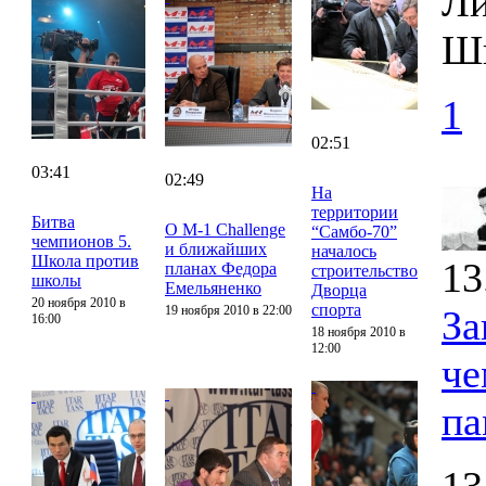
Ли
Шв
1
02:51
03:41
02:49
На
территории
Битва
О M-1 Challenge
“Самбо-70”
чемпионов 5.
и ближайших
началось
Школа против
13
планах Федора
строительство
школы
Емельяненко
Дворца
20 ноября 2010 в
спорта
19 ноября 2010 в 22:00
За
16:00
18 ноября 2010 в
12:00
че
па