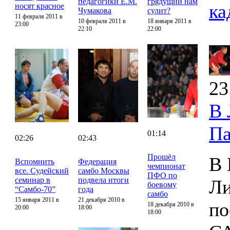
педагогики Е.М.
грядущий нам
ка
носят красное
Чумакова
сулит?
11 февраля 2011 в
10 февраля 2011 в
18 января 2011 в
23:00
22:10
22:00
23
В 
Па
01:14
02:26
02:43
Прошёл
В 
Вспомнить
Федерация
чемпионат
все. Судейский
самбо Москвы
ПФО по
семинар в
подвела итоги
Ли
боевому
“Самбо-70”
года
самбо
15 января 2011 в
21 декабря 2010 в
по
18 декабря 2010 в
20:00
18:00
18:00