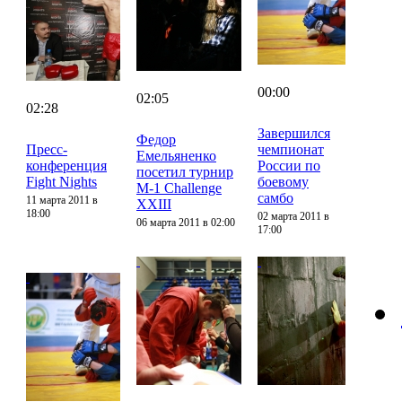
00:00
02:05
02:28
Завершился
Федор
Пресс-
чемпионат
Емельяненко
конференция
России по
посетил турнир
Fight Nights
боевому
M-1 Challenge
самбо
11 марта 2011 в
XXIII
18:00
02 марта 2011 в
06 марта 2011 в 02:00
17:00