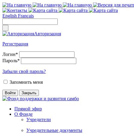
English
Français
Авторизация
Регистрация
Логин
*
Пароль
*
Забыли свой пароль?
Запомнить меня
Прямой эфир
О Фонде
Учредители
Учредительные документы