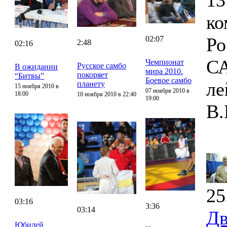
13
ко
Ро
02:07
2:48
02:16
СА
Чемпионат
Русское самбо
В ожидании
мира 2010.
покоряет
“Битвы”
Боевое самбо
ле
планету
15 ноября 2010 в
07 ноября 2010 в
18:00
10 ноября 2010 в 22:40
19:00
В.
25
03:16
3:36
03:14
Дв
Юбилей