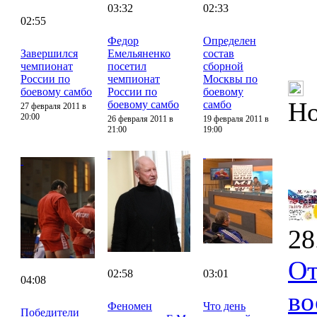
03:32
02:33
02:55
Федор
Определен
Завершился
Емельяненко
состав
чемпионат
посетил
сборной
России по
чемпионат
Москвы по
боевому самбо
России по
боевому
Но
боевому самбо
самбо
27 февраля 2011 в
20:00
26 февраля 2011 в
19 февраля 2011 в
21:00
19:00
28
От
02:58
03:01
04:08
во
Феномен
Что день
Победители