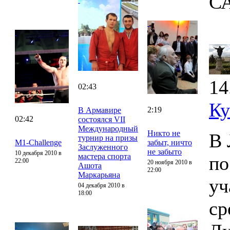
С
14
02:43
Ку
2:19
В Армавире
02:42
состоялся VII
Международный
Никто не
В 
турнир на призы
M1-Challenge
забыт, ничто
Заслуженного
не забыто
10 декабря 2010 в
мастера спорта
по
22:00
20 ноября 2010 в
Ашота
22:00
Маркарьяна
уч
04 декабря 2010 в
18:00
ср