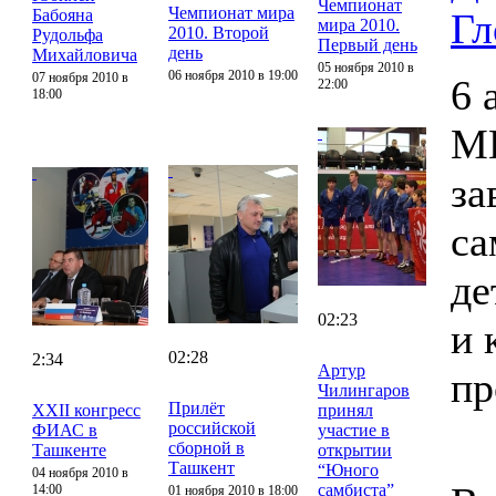
Чемпионат
Чемпионат мира
Бабояна
Гл
мира 2010.
2010. Второй
Рудольфа
Первый день
день
Михайловича
05 ноября 2010 в
06 ноября 2010 в 19:00
07 ноября 2010 в
6 
22:00
18:00
М
за
са
де
02:23
и 
02:28
2:34
Артур
пр
Чилингаров
Прилёт
XXII конгресс
принял
российской
ФИАС в
участие в
сборной в
Ташкенте
открытии
Ташкент
“Юного
04 ноября 2010 в
самбиста”
14:00
01 ноября 2010 в 18:00