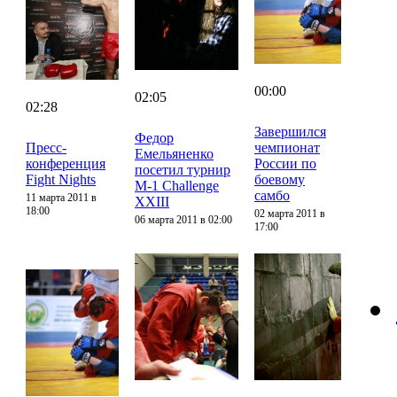
00:00
02:05
02:28
Завершился
Федор
Пресс-
чемпионат
Емельяненко
конференция
России по
посетил турнир
Fight Nights
боевому
M-1 Challenge
самбо
11 марта 2011 в
XXIII
18:00
02 марта 2011 в
06 марта 2011 в 02:00
17:00