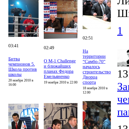
Ли
Шв
1
02:51
03:41
02:49
На
территории
Битва
О M-1 Challenge
“Самбо-70”
чемпионов 5.
и ближайших
началось
Школа против
13
планах Федора
строительство
школы
Емельяненко
Дворца
20 ноября 2010 в
спорта
19 ноября 2010 в 22:00
За
16:00
18 ноября 2010 в
12:00
че
па