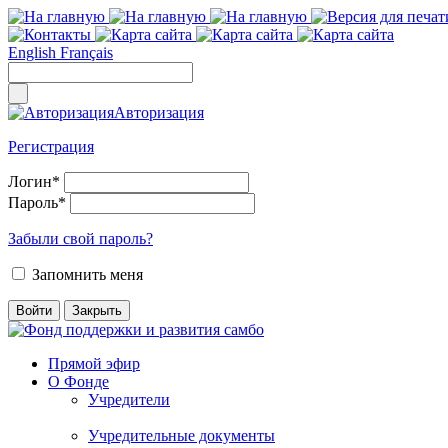
English
Français
Авторизация
Регистрация
Логин
*
Пароль
*
Забыли свой пароль?
Запомнить меня
Прямой эфир
О Фонде
Учредители
Учредительные документы