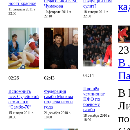
педагогики Е.М.
грядущий нам
ка
носят красное
Чумакова
сулит?
11 февраля 2011 в
10 февраля 2011 в
18 января 2011 в
23:00
22:10
22:00
23
В 
Па
01:14
02:26
02:43
Прошёл
В 
Вспомнить
Федерация
чемпионат
все. Судейский
самбо Москвы
ПФО по
семинар в
подвела итоги
Ли
боевому
“Самбо-70”
года
самбо
15 января 2011 в
21 декабря 2010 в
по
18 декабря 2010 в
20:00
18:00
18:00