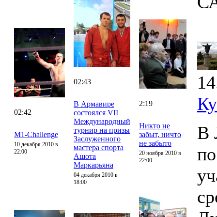
С
14
02:43
Ку
2:19
В Армавире
02:42
состоялся VII
Международный
Никто не
В 
турнир на призы
M1-Challenge
забыт, ничто
Заслуженного
не забыто
10 декабря 2010 в
мастера спорта
по
22:00
20 ноября 2010 в
Ашота
22:00
Маркарьяна
уч
04 декабря 2010 в
18:00
ср