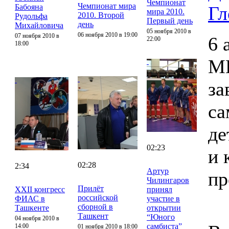
Чемпионат
Чемпионат мира
Бабояна
Гл
мира 2010.
2010. Второй
Рудольфа
Первый день
день
Михайловича
05 ноября 2010 в
06 ноября 2010 в 19:00
07 ноября 2010 в
6 
22:00
18:00
М
за
са
де
02:23
и 
02:28
2:34
Артур
пр
Чилингаров
Прилёт
XXII конгресс
принял
российской
ФИАС в
участие в
сборной в
Ташкенте
открытии
Ташкент
“Юного
04 ноября 2010 в
самбиста”
14:00
01 ноября 2010 в 18:00