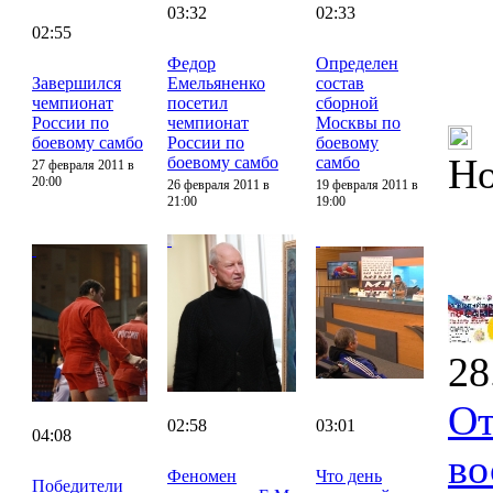
03:32
02:33
02:55
Федор
Определен
Завершился
Емельяненко
состав
чемпионат
посетил
сборной
России по
чемпионат
Москвы по
боевому самбо
России по
боевому
Но
боевому самбо
самбо
27 февраля 2011 в
20:00
26 февраля 2011 в
19 февраля 2011 в
21:00
19:00
28
От
02:58
03:01
04:08
во
Феномен
Что день
Победители