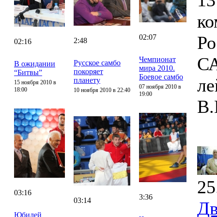
13
ко
Ро
02:07
2:48
02:16
СА
Чемпионат
Русское самбо
В ожидании
мира 2010.
покоряет
“Битвы”
Боевое самбо
ле
планету
15 ноября 2010 в
07 ноября 2010 в
18:00
10 ноября 2010 в 22:40
19:00
В.
25
03:16
3:36
03:14
Дв
Юбилей