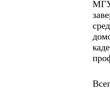
МГУ
заве
сре
домо
каде
про
Всег