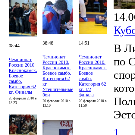
14.0
Куб
38:48
14:51
В Л
08:44
Чемпионат
Чемпионат
по 
Чемпионат
России 2010.
России 2010.
России 2010.
Краснокамск.
Краснокамск.
Краснокамск.
спор
Боевое самбо.
Боевое
Боевое
Категория 62
самбо.
самбо.
кг.
Категория 62
кото
Категория 62
Утешительные
кг. 1/2
кг. Финалы
бои
финала
Пол
20 февраля 2010 в
20 февраля 2010 в
20 февраля 2010 в
18:23
13:10
11:50
Эст
1