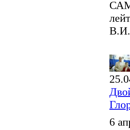
САМ
лей
В.И
25.0
Дво
Гло
6 ап