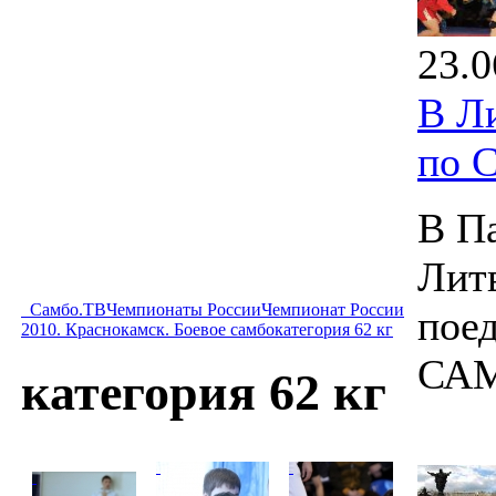
23.0
В Л
по 
В Па
Лит
Самбо.ТВ
Чемпионаты России
Чемпионат России
пое
2010. Краснокамск. Боевое самбо
категория 62 кг
СА
категория 62 кг