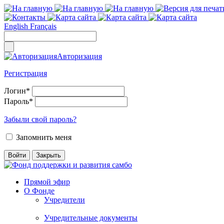
English
Français
Авторизация
Регистрация
Логин
*
Пароль
*
Забыли свой пароль?
Запомнить меня
Прямой эфир
О Фонде
Учредители
Учредительные документы