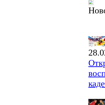
Нов
28.0
Отк
вос
каде