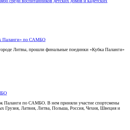
мбо среди воспитанников детских домов и кадетских
ок Паланги» по САМБО
 городе Литвы, прошли финальные поединки «Кубка Паланги»
МБО
ок Паланги по САМБО. В нем приняли участие спортсмены
рых Грузия, Латвия, Литва, Польша, Россия, Чехия, Швеция и