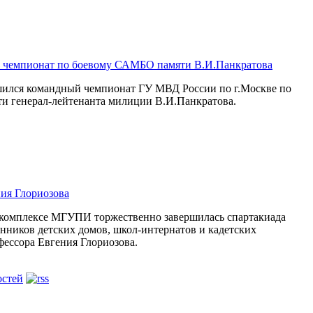
 чемпионат по боевому САМБО памяти В.И.Панкратова
ршился командный чемпионат ГУ МВД России по г.Москве по
и генерал-лейтенанта милиции В.И.Панкратова.
ия Глориозова
 комплексе МГУПИ торжественно завершилась спартакиада
анников детских домов, школ-интернатов и кадетских
фессора Евгения Глориозова.
остей