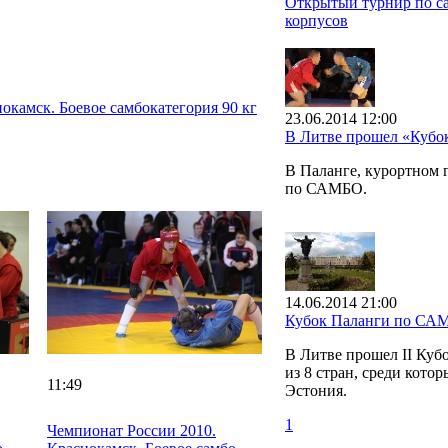
Открытый турнир по са
корпусов
окамск. Боевое самбо
категория 90 кг
23.06.2014 12:00
В Литве прошел «Куб
В Паланге, курортном
по САМБО.
14.06.2014 21:00
Кубок Паланги по СА
В Литве прошел II Куб
из 8 стран, среди кото
11:49
Эстония.
1
Чемпионат России 2010.