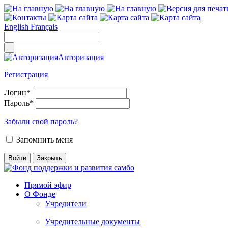
English
Français
Авторизация
Регистрация
Логин
*
Пароль
*
Забыли свой пароль?
Запомнить меня
Прямой эфир
О Фонде
Учредители
Учредительные документы