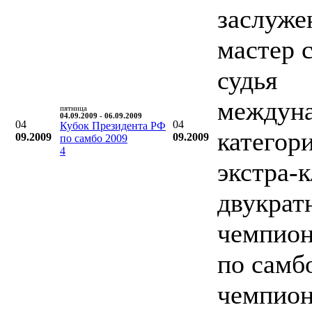
заслуж
мастер 
судья
междун
пятница
04.09.2009 - 06.09.2009
04
04
Кубок Президента РФ
категор
09.2009
09.2009
по самбо 2009
4
экстра-к
двукрат
чемпио
по самб
чемпио