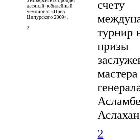
Университета пройдёт
счету
десятый, юбилейный
чемпионат «Приз
междун
Ципурского 2009».
2
турнир 
призы
заслуже
мастера
генерал
Асламбе
Аслахан
2