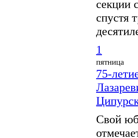
секции 
спустя 
десятил
1
пятница
75-лети
Лазарев
Ципурск
Свой ю
отмечае