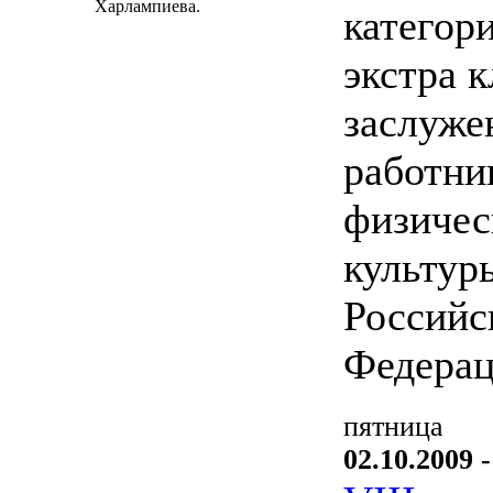
Харлампиева.
категор
экстра к
заслуж
работни
физичес
культур
Российс
Федерац
пятница
02.10.2009 -