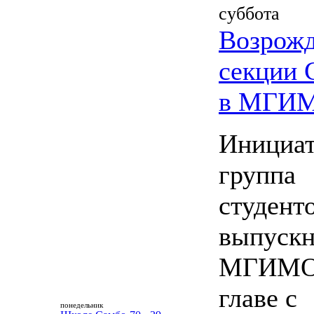
суббота
Возрож
секции
в МГИ
Инициат
группа
студент
выпускн
МГИМО
главе с
понедельник