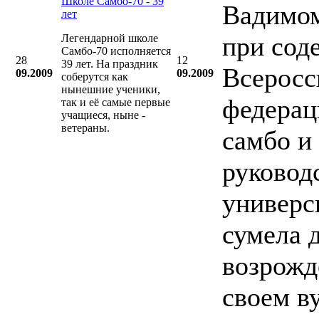
Школе Самбо-70 - 39
Вадимо
лет
при сод
Легендарной школе
Самбо-70 исполняется
28
12
39 лет. На праздник
Всеросс
09.2009
09.2009
соберутся как
нынешние ученики,
федерац
так и её самые первые
учащиеся, ныне -
ветераны.
самбо и
руковод
универс
сумела 
возрожд
своем в