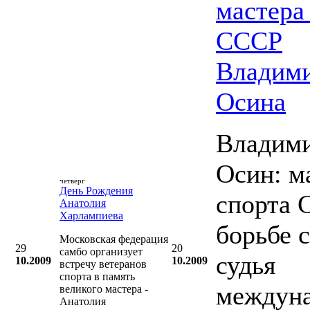
мастера
СССР
Владим
Осина
Владим
Осин: м
четверг
День Рождения
спорта 
Анатолия
Харлампиева
борьбе 
Московская федерация
29
20
самбо организует
судья
10.2009
10.2009
встречу ветеранов
спорта в память
междун
великого мастера -
Анатолия