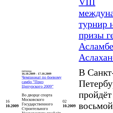
VIII
междун
турнир 
призы г
Асламбе
Аслахан
В Санкт
пятница
16.10.2009 - 17.10.2009
Чемпионат по боевому
Петербу
самбо ”Приз
Ципурского 2009”
пройдёт
Во дворце спорта
Московского
16
02
восьмой
Государственного
10.2009
10.2009
Строительного