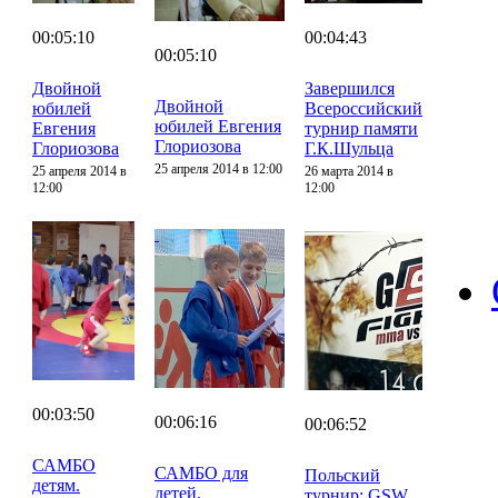
00:05:10
00:04:43
00:05:10
Двойной
Завершился
Двойной
юбилей
Всероссийский
юбилей Евгения
Евгения
турнир памяти
Глориозова
Глориозова
Г.К.Шульца
25 апреля 2014 в 12:00
25 апреля 2014 в
26 марта 2014 в
12:00
12:00
00:03:50
00:06:16
00:06:52
САМБО
САМБО для
Польский
детям.
детей.
турнир: GSW