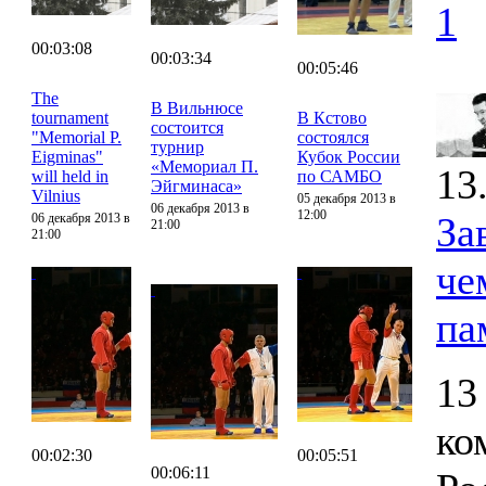
1
00:03:08
00:03:34
00:05:46
The
В Вильнюсе
tournament
В Кстово
состоится
"Memorial P.
состоялся
турнир
Eigminas"
Кубок России
«Мемориал П.
13
will held in
по САМБО
Эйгминаса»
Vilnius
05 декабря 2013 в
06 декабря 2013 в
12:00
За
06 декабря 2013 в
21:00
21:00
че
па
13
ко
00:02:30
00:05:51
00:06:11