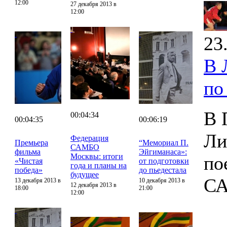
12:00
27 декабря 2013 в
12:00
23
В 
по
В 
00:04:34
00:04:35
00:06:19
Ли
Федерация
Премьера
“Мемориал П.
САМБО
фильма
Эйгиманаса»:
Москвы: итоги
по
«Чистая
от подготовки
года и планы на
победа»
до пьедестала
будущее
С
13 декабря 2013 в
10 декабря 2013 в
12 декабря 2013 в
18:00
21:00
12:00