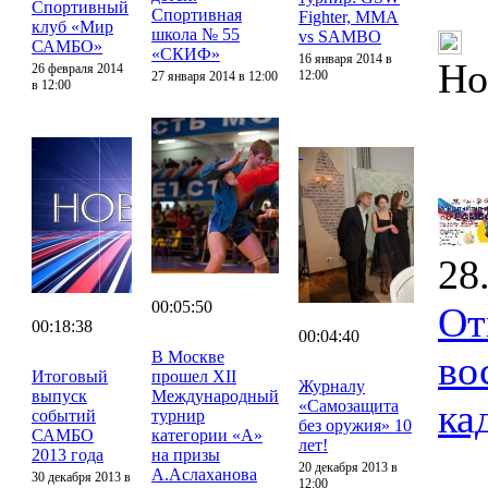
Спортивный
Спортивная
Fighter, MMA
клуб «Мир
школа № 55
vs SAMBO
САМБО»
«СКИФ»
16 января 2014 в
Но
26 февраля 2014
12:00
27 января 2014 в 12:00
в 12:00
28
00:05:50
От
00:18:38
00:04:40
В Москве
во
Итоговый
прошел XII
Журналу
выпуск
Международный
ка
«Самозащита
событий
турнир
без оружия» 10
САМБО
категории «А»
лет!
2013 года
на призы
20 декабря 2013 в
А.Аслаханова
30 декабря 2013 в
12:00