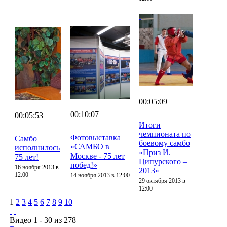
00:05:09
00:10:07
00:05:53
Итоги
чемпионата по
Фотовыставка
Самбо
боевому самбо
«САМБО в
исполнилось
«Приз И.
Москве - 75 лет
75 лет!
Ципурского –
побед!»
16 ноября 2013 в
2013»
12:00
14 ноября 2013 в 12:00
29 октября 2013 в
12:00
1
2
3
4
5
6
7
8
9
10
Видео 1 - 30 из 278