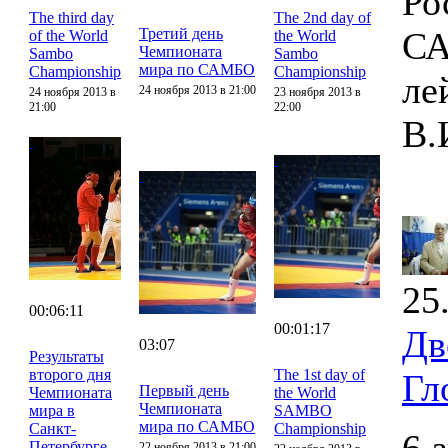
Ро
The third day
The 2nd day of
Третий день
СА
of the World
the World
Чемпионата
Sambo
Sambo
мира по САМБО
Championship
Championship
ле
24 ноября 2013 в 21:00
24 ноября 2013 в
23 ноября 2013 в
21:00
22:00
В.
25
00:06:11
00:01:17
Дв
03:07
Результаты
второго дня
The 1st day of
Гл
Первый день
Чемпионата
the World
Чемпионата
мира в
SAMBO
мира по САМБО
Санкт-
Championship
Петербурге
22 ноября 2013 в 21:00