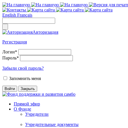
English
Français
Авторизация
Регистрация
Логин
*
Пароль
*
Забыли свой пароль?
Запомнить меня
Прямой эфир
О Фонде
Учредители
Учредительные документы