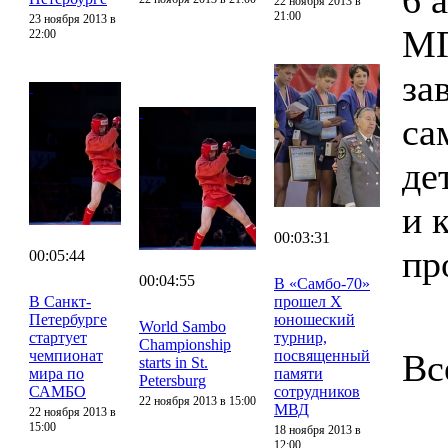
6 
22 ноября 2013 в
21:00
23 ноября 2013 в
МГ
22:00
за
са
де
и 
00:03:31
пр
00:05:44
00:04:55
В «Самбо-70»
В Санкт-
прошел X
Петербурге
юношеский
World Sambo
стартует
турнир,
Championship
чемпионат
посвященный
Вс
starts in St.
мира по
памяти
Petersburg
САМБО
сотрудников
22 ноября 2013 в 15:00
МВД
22 ноября 2013 в
15:00
18 ноября 2013 в
12:00