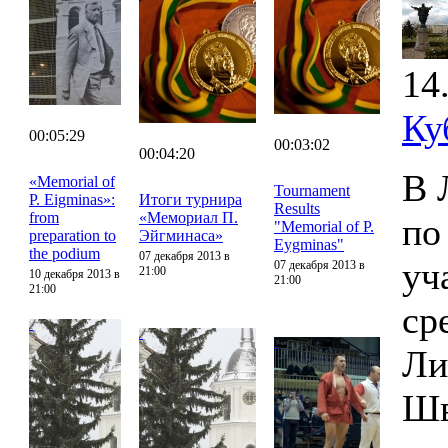
14
Ку
00:05:29
00:03:02
00:04:20
В 
«Memorial of
Tournament
P. Eigminas»:
Итоги турнира
Results
from
«Мемориал П.
по
"Memorial of P.
preparation to
Эйгминаса»
Eygminas"
the podium
07 декабря 2013 в
уч
07 декабря 2013 в
21:00
10 декабря 2013 в
21:00
21:00
ср
Ли
Шв