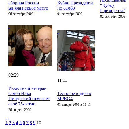
посвященная
сборная России
Кубке Президента
“Кубку
заняла первое место
по самбо
Президента”
06 сентября 2009
04 сентября 2009
02 сентября 2009
02:29
11:11
Известный ветеран
самбо Илья
Тестовое видео в
Ципурский отмечает
MPEG4
своё 75-летие
01 января 2001 в 11:11
26 августа 2009
1
2
3
4
5
6
7
8
9
10