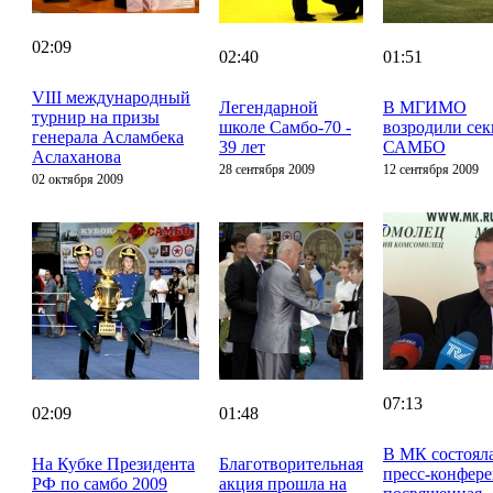
02:09
02:40
01:51
VIII международный
Легендарной
В МГИМО
турнир на призы
школе Самбо-70 -
возродили се
генерала Асламбека
39 лет
САМБО
Аслаханова
28 сентября 2009
12 сентября 2009
02 октября 2009
07:13
02:09
01:48
В МК состоял
На Кубке Президента
Благотворительная
пресс-конфер
РФ по самбо 2009
акция прошла на