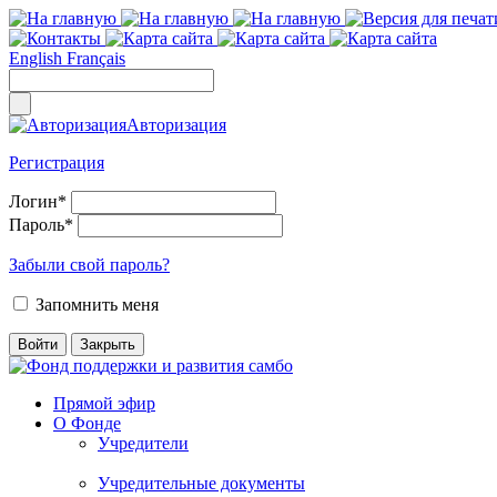
English
Français
Авторизация
Регистрация
Логин
*
Пароль
*
Забыли свой пароль?
Запомнить меня
Прямой эфир
О Фонде
Учредители
Учредительные документы