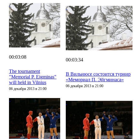
00:03:08
00:03:34
The tournament
В Вильнюсе состоится турнир
"Memorial P. Eigminas"
«Мемориал П. Эйгминаса»
will held in Vilnius
06 декабря 2013 в 21:00
06 декабря 2013 в 21:00