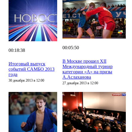
00:05:50
00:18:38
В Москве прошел XII
Итоговый выпуск
Международный турнир
событий САМБО 2013
категории «А» на призы
года
А.Аслаханова
30 декабря 2013 в 12:00
27 декабря 2013 в 12:00