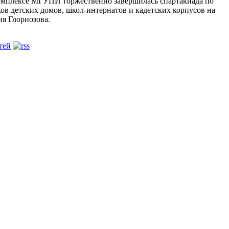
комплексе МГУПИ торжественно завершилась спартакиада по
ов детских домов, школ-интернатов и кадетских корпусов на
я Глориозова.
тей