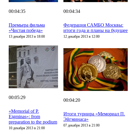
00:04:35
00:04:34
Премьера фильма
Федерация САМБО Москвы:
«Чистая победа»
итоги года и планы на будущее
13 декабря 2013 в 18:00
12 декабря 2013 в 12:00
00:05:29
00:04:20
«Memorial of P.
Итоги турнира «Мемориал П.
Eigminas»: from
Эйгминаса»
preparation to the podium
07 декабря 2013 в 21:00
10 декабря 2013 в 21:00