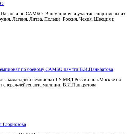
БО
к Паланги по САМБО. В нем приняли участие спортсмены из
рузия, Латвия, Литва, Польша, Россия, Чехия, Швеция и
чемпионат по боевому САМБО памяти В.И.Панкратова
шился командный чемпионат ГУ МВД России по г.Москве по
генерал-лейтенанта милиции В.И.Панкратова.
 Глориозова