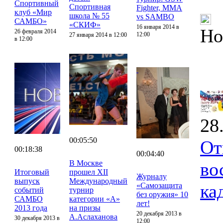
Спортивный
Спортивная
Fighter, MMA
клуб «Мир
школа № 55
vs SAMBO
САМБО»
«СКИФ»
16 января 2014 в
Но
26 февраля 2014
12:00
27 января 2014 в 12:00
в 12:00
28
00:05:50
От
00:18:38
00:04:40
В Москве
во
Итоговый
прошел XII
Журналу
выпуск
Международный
ка
«Самозащита
событий
турнир
без оружия» 10
САМБО
категории «А»
лет!
2013 года
на призы
20 декабря 2013 в
А.Аслаханова
30 декабря 2013 в
12:00