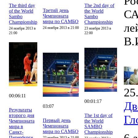
Ро
The third day
The 2nd day of
Третий день
СА
of the World
the World
Чемпионата
Sambo
Sambo
мира по САМБО
Championship
Championship
ле
24 ноября 2013 в 21:00
24 ноября 2013 в
23 ноября 2013 в
21:00
22:00
В.
25
00:06:11
00:01:17
Дв
03:07
Результаты
второго дня
The 1st day of
Гл
Первый день
Чемпионата
the World
Чемпионата
мира в
SAMBO
мира по САМБО
Санкт-
Championship
Петербурге
22 ноября 2013 в 21:00