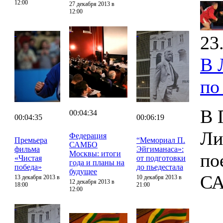
12:00
27 декабря 2013 в
12:00
23
В 
по
В 
00:04:34
00:04:35
00:06:19
Ли
Федерация
Премьера
“Мемориал П.
САМБО
фильма
Эйгиманаса»:
Москвы: итоги
по
«Чистая
от подготовки
года и планы на
победа»
до пьедестала
будущее
С
13 декабря 2013 в
10 декабря 2013 в
12 декабря 2013 в
18:00
21:00
12:00