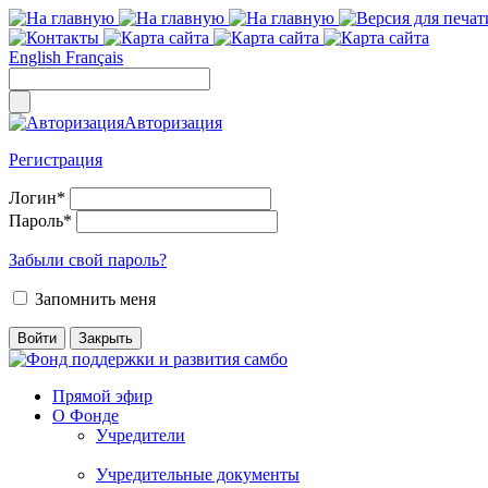
English
Français
Авторизация
Регистрация
Логин
*
Пароль
*
Забыли свой пароль?
Запомнить меня
Прямой эфир
О Фонде
Учредители
Учредительные документы