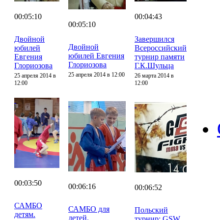
00:05:10
00:04:43
00:05:10
Двойной
Завершился
Двойной
юбилей
Всероссийский
юбилей Евгения
Евгения
турнир памяти
Глориозова
Глориозова
Г.К.Шульца
25 апреля 2014 в 12:00
25 апреля 2014 в
26 марта 2014 в
12:00
12:00
00:03:50
00:06:16
00:06:52
САМБО
САМБО для
Польский
детям.
детей.
турнир: GSW