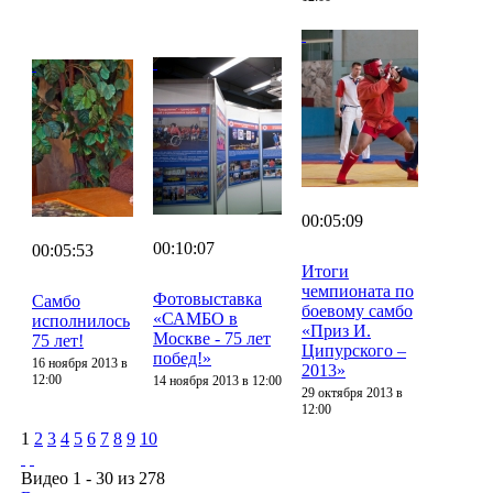
00:05:09
00:10:07
00:05:53
Итоги
чемпионата по
Фотовыставка
Самбо
боевому самбо
«САМБО в
исполнилось
«Приз И.
Москве - 75 лет
75 лет!
Ципурского –
побед!»
16 ноября 2013 в
2013»
12:00
14 ноября 2013 в 12:00
29 октября 2013 в
12:00
1
2
3
4
5
6
7
8
9
10
Видео 1 - 30 из 278