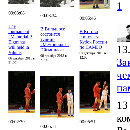
1
00:03:08
00:03:34
00:05:46
The
В Вильнюсе
tournament
В Кстово
состоится
"Memorial P.
состоялся
турнир
Eigminas"
Кубок России
«Мемориал П.
13
will held in
по САМБО
Эйгминаса»
Vilnius
05 декабря 2013 в
06 декабря 2013 в
12:00
За
06 декабря 2013 в
21:00
21:00
че
па
13
ко
00:02:30
00:05:51
00:06:11