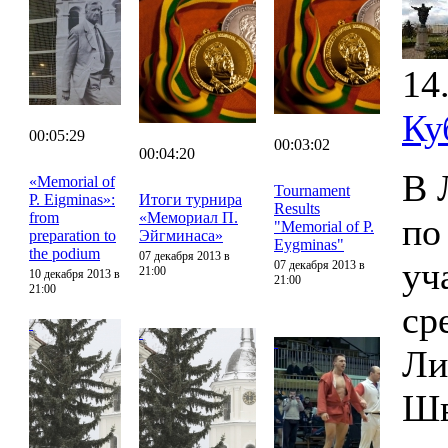
14
Ку
00:05:29
00:03:02
00:04:20
В 
«Memorial of
Tournament
P. Eigminas»:
Итоги турнира
Results
from
«Мемориал П.
по
"Memorial of P.
preparation to
Эйгминаса»
Eygminas"
the podium
07 декабря 2013 в
уч
07 декабря 2013 в
21:00
10 декабря 2013 в
21:00
21:00
ср
Ли
Шв