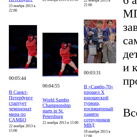
6 
22 ноября 2013 в
21:00
23 ноября 2013 в
МГ
22:00
за
са
де
и 
00:03:31
пр
00:05:44
00:04:55
В «Самбо-70»
В Санкт-
прошел X
Петербурге
юношеский
World Sambo
стартует
турнир,
Championship
чемпионат
посвященный
Вс
starts in St.
мира по
памяти
Petersburg
САМБО
сотрудников
22 ноября 2013 в 15:00
МВД
22 ноября 2013 в
15:00
18 ноября 2013 в
12:00