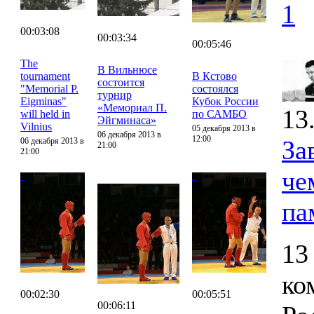
1
00:03:08
00:03:34
00:05:46
The
В Вильнюсе
tournament
В Кстово
состоится
"Memorial P.
состоялся
турнир
Eigminas"
Кубок России
«Мемориал П.
13
will held in
по САМБО
Эйгминаса»
Vilnius
05 декабря 2013 в
06 декабря 2013 в
12:00
За
06 декабря 2013 в
21:00
21:00
че
па
13
ко
00:02:30
00:05:51
00:06:11