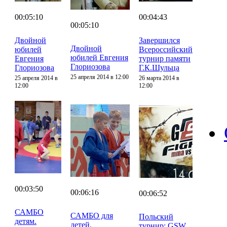
00:05:10
00:04:43
00:05:10
Двойной
Завершился
Двойной
юбилей
Всероссийский
юбилей Евгения
Евгения
турнир памяти
Глориозова
Глориозова
Г.К.Шульца
25 апреля 2014 в 12:00
25 апреля 2014 в
26 марта 2014 в
12:00
12:00
00:03:50
00:06:16
00:06:52
САМБО
САМБО для
Польский
детям.
детей.
турнир: GSW