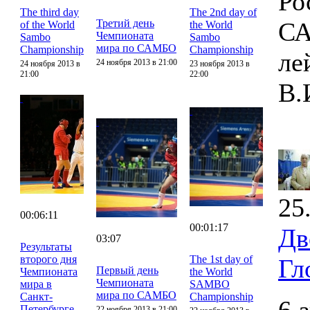
Ро
The third day
The 2nd day of
Третий день
СА
of the World
the World
Чемпионата
Sambo
Sambo
мира по САМБО
Championship
Championship
ле
24 ноября 2013 в 21:00
24 ноября 2013 в
23 ноября 2013 в
21:00
22:00
В.
25
00:06:11
00:01:17
Дв
03:07
Результаты
второго дня
The 1st day of
Гл
Первый день
Чемпионата
the World
Чемпионата
мира в
SAMBO
мира по САМБО
Санкт-
Championship
Петербурге
22 ноября 2013 в 21:00