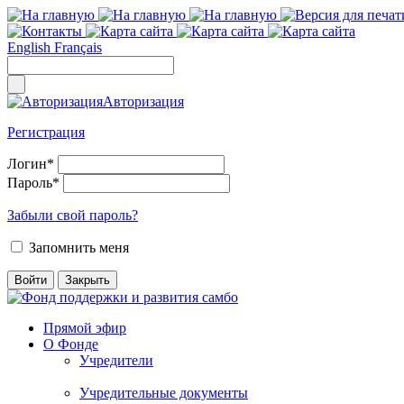
English
Français
Авторизация
Регистрация
Логин
*
Пароль
*
Забыли свой пароль?
Запомнить меня
Прямой эфир
О Фонде
Учредители
Учредительные документы