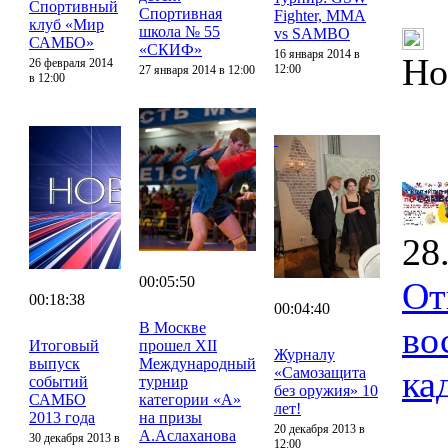
Спортивный
Спортивная
Fighter, MMA
клуб «Мир
школа № 55
vs SAMBO
САМБО»
«СКИФ»
16 января 2014 в
Но
26 февраля 2014
12:00
27 января 2014 в 12:00
в 12:00
28
00:05:50
От
00:18:38
00:04:40
В Москве
во
Итоговый
прошел XII
Журналу
выпуск
Международный
ка
«Самозащита
событий
турнир
без оружия» 10
САМБО
категории «А»
лет!
2013 года
на призы
20 декабря 2013 в
А.Аслаханова
30 декабря 2013 в
12:00