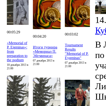
14
Ку
00:05:29
00:03:02
00:04:20
В 
«Memorial of
Tournament
P. Eigminas»:
Итоги турнира
Results
from
«Мемориал П.
по
"Memorial of P.
preparation to
Эйгминаса»
Eygminas"
the podium
07 декабря 2013 в
уч
07 декабря 2013 в
21:00
10 декабря 2013 в
21:00
21:00
ср
Ли
Шв