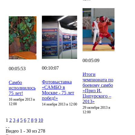
00:05:09
00:10:07
00:05:53
Итоги
чемпионата по
Фотовыставка
Самбо
боевому самбо
«САМБО в
исполнилось
«Приз И.
Москве - 75 лет
75 лет!
Ципурского –
побед!»
16 ноября 2013 в
2013»
12:00
14 ноября 2013 в 12:00
29 октября 2013 в
12:00
1
2
3
4
5
6
7
8
9
10
Видео 1 - 30 из 278