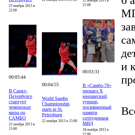
6 
22 ноября 2013 в
21:00
23 ноября 2013 в
МГ
22:00
за
са
де
и 
00:03:31
пр
00:05:44
00:04:55
В «Самбо-70»
В Санкт-
прошел X
Петербурге
юношеский
World Sambo
стартует
турнир,
Championship
чемпионат
посвященный
Вс
starts in St.
мира по
памяти
Petersburg
САМБО
сотрудников
22 ноября 2013 в 15:00
МВД
22 ноября 2013 в
15:00
18 ноября 2013 в
12:00