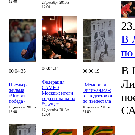
12:00
27 декабря 2013 в
12:00
23
В 
по
В 
00:04:34
00:04:35
00:06:19
Ли
Федерация
Премьера
“Мемориал П.
САМБО
фильма
Эйгиманаса»:
Москвы: итоги
по
«Чистая
от подготовки
года и планы на
победа»
до пьедестала
будущее
С
13 декабря 2013 в
10 декабря 2013 в
12 декабря 2013 в
18:00
21:00
12:00