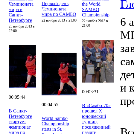
Гл
Первый день
Чемпионата
the World
Чемпионата
мира в
SAMBO
мира по САМБО
Санкт-
Championship
6 
Петербурге
22 ноября 2013 в 21:00
22 ноября 2013 в
21:00
23 ноября 2013 в
22:00
МГ
за
са
де
и 
00:03:31
00:05:44
пр
00:04:55
В «Самбо-70»
В Санкт-
прошел X
Петербурге
юношеский
World Sambo
стартует
турнир,
Championship
чемпионат
посвященный
Вс
starts in St.
мира по
памяти