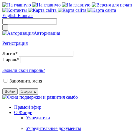
English
Français
Авторизация
Регистрация
Логин
*
Пароль
*
Забыли свой пароль?
Запомнить меня
Прямой эфир
О Фонде
Учредители
Учредительные документы