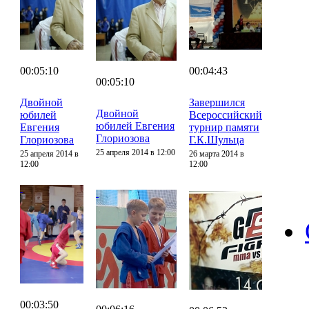
00:05:10
00:04:43
00:05:10
Двойной
Завершился
Двойной
юбилей
Всероссийский
юбилей Евгения
Евгения
турнир памяти
Глориозова
Глориозова
Г.К.Шульца
25 апреля 2014 в 12:00
25 апреля 2014 в
26 марта 2014 в
12:00
12:00
00:03:50