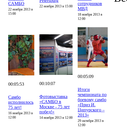
Petersburg
САМБО
сотрудников
22 ноября 2013 в 15:00
МВД
22 ноября 2013 в
15:00
18 ноября 2013 в
12:00
00:05:09
00:10:07
00:05:53
Итоги
чемпионата по
Фотовыставка
Самбо
боевому самбо
«САМБО в
исполнилось
«Приз И.
Москве - 75 лет
75 лет!
Ципурского –
побед!»
16 ноября 2013 в
2013»
12:00
14 ноября 2013 в 12:00
29 октября 2013 в
12:00