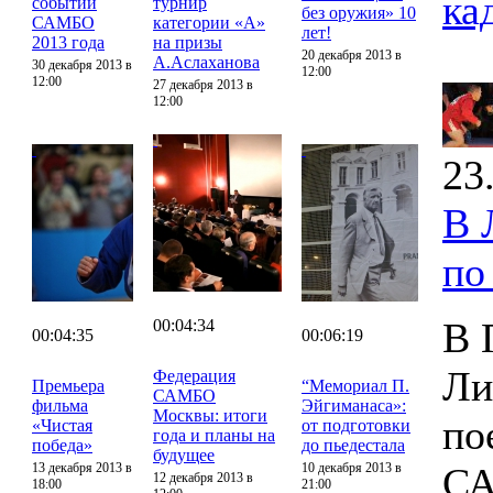
ка
событий
турнир
без оружия» 10
САМБО
категории «А»
лет!
2013 года
на призы
20 декабря 2013 в
А.Аслаханова
30 декабря 2013 в
12:00
12:00
27 декабря 2013 в
12:00
23
В 
по
В 
00:04:34
00:04:35
00:06:19
Ли
Федерация
Премьера
“Мемориал П.
САМБО
фильма
Эйгиманаса»:
Москвы: итоги
по
«Чистая
от подготовки
года и планы на
победа»
до пьедестала
будущее
13 декабря 2013 в
10 декабря 2013 в
С
12 декабря 2013 в
18:00
21:00