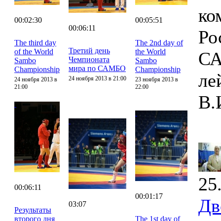
ко
00:02:30
00:05:51
00:06:11
Ро
The third day
The 2nd day of
Третий день
of the World
the World
СА
Чемпионата
Sambo
Sambo
мира по САМБО
Championship
Championship
ле
24 ноября 2013 в 21:00
24 ноября 2013 в
23 ноября 2013 в
21:00
22:00
В.
25
00:06:11
00:01:17
Дв
03:07
Результаты
второго дня
The 1st day of