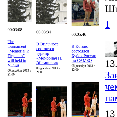
Шв
1
00:03:08
00:03:34
00:05:46
The
В Вильнюсе
tournament
В Кстово
состоится
"Memorial P.
состоялся
турнир
Eigminas"
Кубок России
«Мемориал П.
13
will held in
по САМБО
Эйгминаса»
Vilnius
05 декабря 2013 в
06 декабря 2013 в
12:00
06 декабря 2013 в
За
21:00
21:00
че
па
13