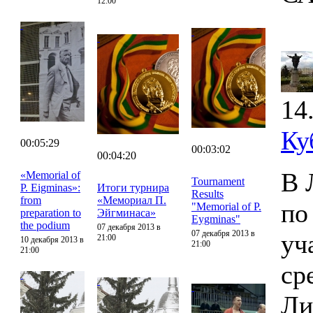
12:00
14
Ку
00:05:29
00:03:02
00:04:20
В 
«Memorial of
Tournament
P. Eigminas»:
Итоги турнира
Results
from
«Мемориал П.
по
"Memorial of P.
preparation to
Эйгминаса»
Eygminas"
the podium
07 декабря 2013 в
07 декабря 2013 в
уч
21:00
10 декабря 2013 в
21:00
21:00
ср
Ли