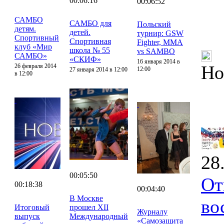
00:06:16
00:06:52
САМБО
САМБО для
Польский
детям.
детей.
турнир: GSW
Спортивный
Спортивная
Fighter, MMA
клуб «Мир
школа № 55
vs SAMBO
САМБО»
«СКИФ»
16 января 2014 в
Но
26 февраля 2014
12:00
27 января 2014 в 12:00
в 12:00
28
00:05:50
От
00:18:38
00:04:40
В Москве
во
Итоговый
прошел XII
Журналу
выпуск
Международный
«Самозащита