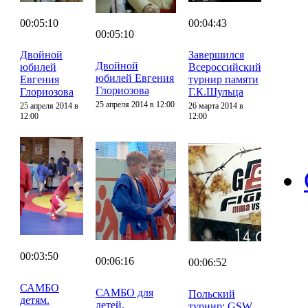
00:05:10
00:04:43
00:05:10
Двойной
Завершился
Двойной
юбилей
Всероссийский
юбилей Евгения
Евгения
турнир памяти
Глориозова
Глориозова
Г.К.Шульца
25 апреля 2014 в 12:00
25 апреля 2014 в
26 марта 2014 в
12:00
12:00
00:03:50
00:06:16
00:06:52
САМБО
САМБО для
Польский
детям.
детей.
турнир: GSW