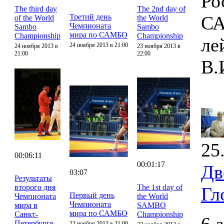
Ро
The third day
The 2nd day of
Третий день
СА
of the World
the World
Чемпионата
Sambo
Sambo
мира по САМБО
Championship
Championship
ле
24 ноября 2013 в 21:00
24 ноября 2013 в
23 ноября 2013 в
21:00
22:00
В.
25
00:06:11
00:01:17
Дв
03:07
Результаты
второго дня
The 1st day of
Гл
Первый день
Чемпионата
the World
Чемпионата
мира в
SAMBO
мира по САМБО
Санкт-
Championship
Петербурге
22 ноября 2013 в 21:00