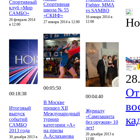
Спортивный
Спортивная
Fighter, MMA
клуб «Мир
школа № 55
vs SAMBO
САМБО»
«СКИФ»
16 января 2014 в
Но
26 февраля 2014
12:00
27 января 2014 в 12:00
в 12:00
28
00:05:50
От
00:18:38
00:04:40
В Москве
во
Итоговый
прошел XII
Журналу
выпуск
Международный
ка
«Самозащита
событий
турнир
без оружия» 10
САМБО
категории «А»
лет!
2013 года
на призы
20 декабря 2013 в
А.Аслаханова
30 декабря 2013 в
12:00