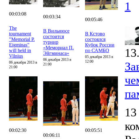
1
00:03:08
00:03:34
00:05:46
The
В Вильнюсе
tournament
В Кстово
состоится
"Memorial P.
состоялся
турнир
Eigminas"
Кубок России
«Мемориал П.
13
will held in
по САМБО
Эйгминаса»
Vilnius
05 декабря 2013 в
06 декабря 2013 в
12:00
За
06 декабря 2013 в
21:00
21:00
че
па
13
ко
00:02:30
00:05:51
00:06:11