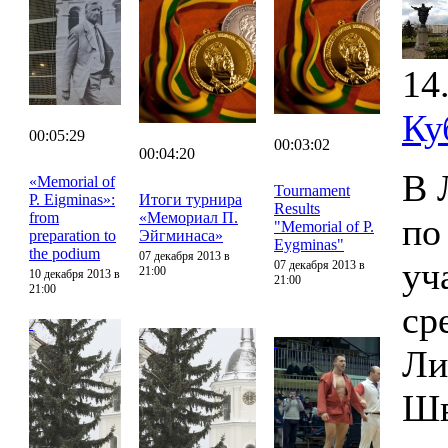
14
Ку
00:05:29
00:03:02
00:04:20
В 
«Memorial of
Tournament
P. Eigminas»:
Итоги турнира
Results
from
«Мемориал П.
по
"Memorial of P.
preparation to
Эйгминаса»
Eygminas"
the podium
07 декабря 2013 в
уч
07 декабря 2013 в
21:00
10 декабря 2013 в
21:00
21:00
ср
Ли
Шв