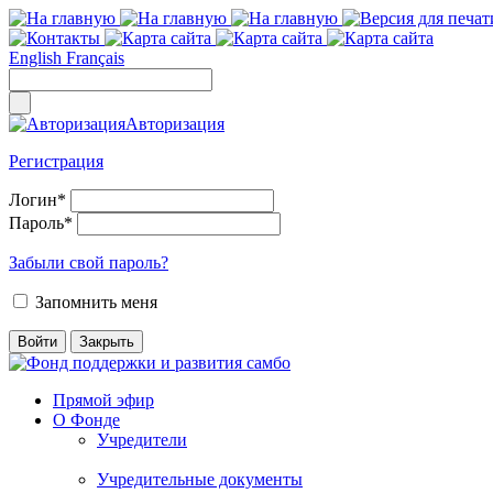
English
Français
Авторизация
Регистрация
Логин
*
Пароль
*
Забыли свой пароль?
Запомнить меня
Прямой эфир
О Фонде
Учредители
Учредительные документы