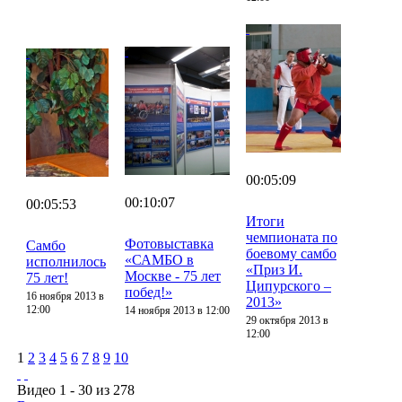
00:05:09
00:10:07
00:05:53
Итоги
чемпионата по
Фотовыставка
Самбо
боевому самбо
«САМБО в
исполнилось
«Приз И.
Москве - 75 лет
75 лет!
Ципурского –
побед!»
16 ноября 2013 в
2013»
12:00
14 ноября 2013 в 12:00
29 октября 2013 в
12:00
1
2
3
4
5
6
7
8
9
10
Видео 1 - 30 из 278