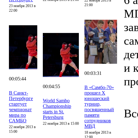
6 
22 ноября 2013 в
21:00
23 ноября 2013 в
МГ
22:00
за
са
де
и 
00:03:31
пр
00:05:44
00:04:55
В «Самбо-70»
В Санкт-
прошел X
Петербурге
юношеский
World Sambo
стартует
турнир,
Championship
чемпионат
посвященный
Вс
starts in St.
мира по
памяти
Petersburg
САМБО
сотрудников
22 ноября 2013 в 15:00
МВД
22 ноября 2013 в
15:00
18 ноября 2013 в
12:00