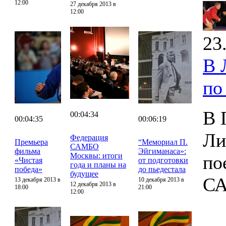
12:00
27 декабря 2013 в
12:00
23
В 
по
В 
00:04:34
00:04:35
00:06:19
Ли
Федерация
Премьера
“Мемориал П.
САМБО
фильма
Эйгиманаса»:
Москвы: итоги
по
«Чистая
от подготовки
года и планы на
победа»
до пьедестала
будущее
С
13 декабря 2013 в
10 декабря 2013 в
12 декабря 2013 в
18:00
21:00
12:00