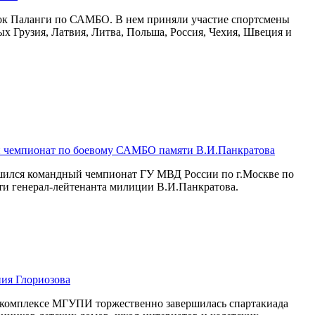
бок Паланги по САМБО. В нем приняли участие спортсмены
рых Грузия, Латвия, Литва, Польша, Россия, Чехия, Швеция и
 чемпионат по боевому САМБО памяти В.И.Панкратова
ршился командный чемпионат ГУ МВД России по г.Москве по
и генерал-лейтенанта милиции В.И.Панкратова.
ия Глориозова
м комплексе МГУПИ торжественно завершилась спартакиада