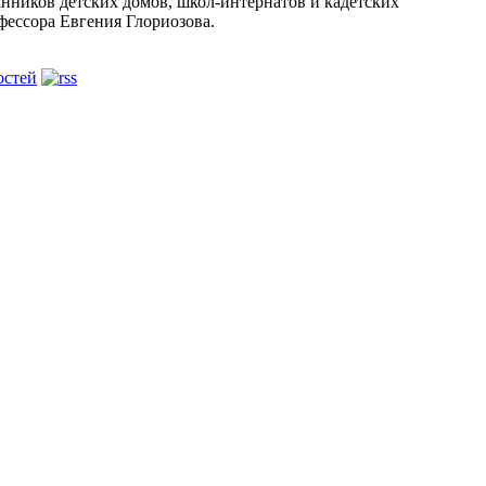
анников детских домов, школ-интернатов и кадетских
фессора Евгения Глориозова.
остей