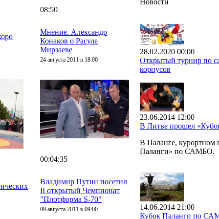
Новости
08:50
Мнение. Александр
коро
Конаков о Расуле
Мирзаеве
28.02.2020 00:00
24 августа 2011 в 18:00
Открытый турнир по са
корпусов
23.06.2014 12:00
В Литве прошел «Куб
В Паланге, курортном
Паланги» по САМБО.
00:04:35
Владимир Путин посетил
тических
II открытый Чемпионат
"Плотформа S-70"
14.06.2014 21:00
09 августа 2011 в 09:00
Кубок Паланги по СА