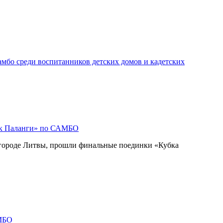
мбо среди воспитанников детских домов и кадетских
ок Паланги» по САМБО
 городе Литвы, прошли финальные поединки «Кубка
МБО