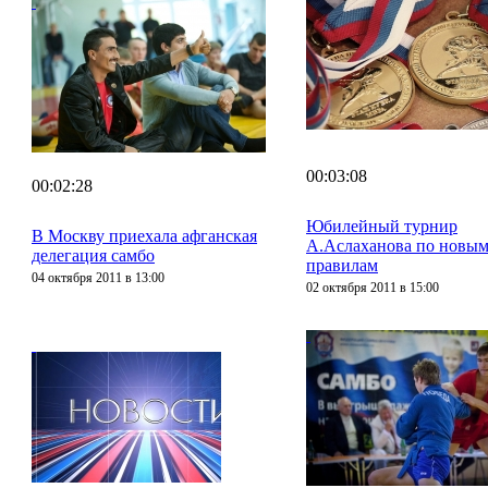
00:03:08
00:02:28
Юбилейный турнир
В Москву приехала афганская
А.Аслаханова по новы
делегация самбо
правилам
04 октября 2011 в 13:00
02 октября 2011 в 15:00