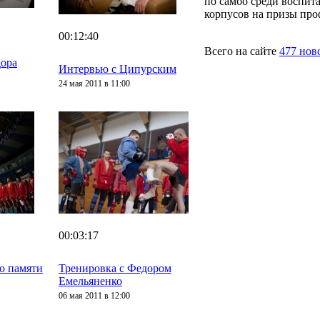
по самбо среди воспит
корпусов на призы про
00:12:40
Всего на сайте
477 нов
дора
Интервью с Ципурским
24 мая 2011 в 11:00
00:03:17
о памяти
Тренировка с Федором
Емельяненко
06 мая 2011 в 12:00