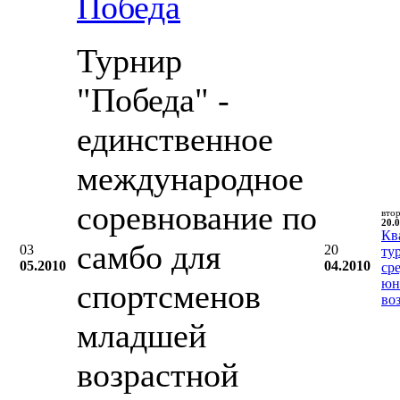
Победа
Турнир
"Победа" -
единственное
международное
соревнование по
вто
20.0
Кв
самбо для
03
20
ту
05.2010
04.2010
ср
юн
спортсменов
во
младшей
возрастной