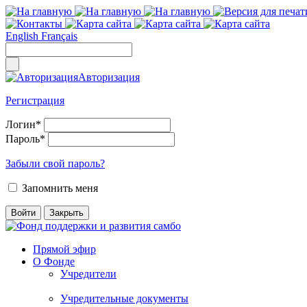
English
Français
Авторизация
Регистрация
Логин
*
Пароль
*
Забыли свой пароль?
Запомнить меня
Прямой эфир
О Фонде
Учредители
Учредительные документы