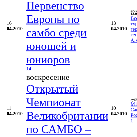
Первенство
вто
13.0
Европы по
Вс
16
13
ту
04.2010
самбо среди
04.2010
ге
ге
А.
юношей и
юниоров
14
воскресение
Открытый
Чемпионат
суб
M1 
11
10
Са
Великобритании
04.2010
04.2010
Ро
1
по САМБО –