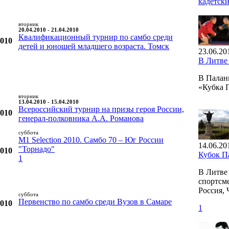
кадетск
вторник
20.04.2010 - 21.04.2010
Квалификационный турнир по самбо среди
2010
детей и юношей младшего возраста. Томск
23.06.20
В Литве
В Палан
«Кубка 
вторник
13.04.2010 - 15.04.2010
Всероссийский турнир на призы героя России,
2010
генерал-полковника А.А. Романова
суббота
M1 Selection 2010. Самбо 70 – Юг России
14.06.20
"Торнадо"
2010
Кубок П
1
В Литве
спортсме
Россия, 
суббота
Первенство по самбо среди Вузов в Самаре
2010
1