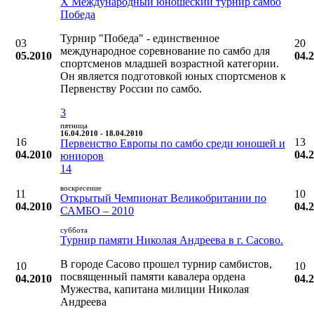
X Международный юношеский турнир самбо
Победа
Турнир "Победа" - единственное
03
20
международное соревнование по самбо для
05.2010
04.
спортсменов младшей возрастной категории.
Он является подготовкой юных спортсменов к
Первенству России по самбо.
3
пятница
16.04.2010 - 18.04.2010
16
13
Первенство Европы по самбо среди юношей и
04.2010
04.
юниоров
14
воскресение
11
10
Открытый Чемпионат Великобритании по
04.2010
04.
САМБО – 2010
суббота
Турнир памяти Николая Андреева в г. Сасово.
В городе Сасово прошел турнир самбистов,
10
10
посвященный памяти кавалера ордена
04.2010
04.
Мужества, капитана милиции Николая
Андреева