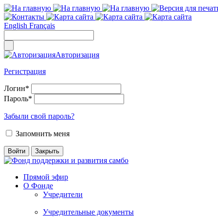
English
Français
Авторизация
Регистрация
Логин
*
Пароль
*
Забыли свой пароль?
Запомнить меня
Прямой эфир
О Фонде
Учредители
Учредительные документы