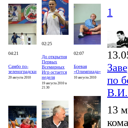
1
02:25
13.0
04:21
02:07
До открытия
Первых
Зав
Самбо по-
Боевая
Всемирных
зеленоградски
«Олимпиада»
Игр остается
по 
неделя
20 августа 2010
10 августа 2010
19 августа 2010 в
21:30
В.И
13 м
ком