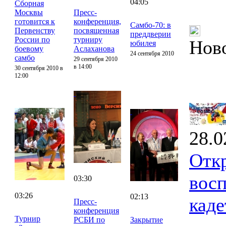
04:05
Сборная
Москвы
Пресс-
готовится к
конференция,
Самбо-70: в
Первенству
посвященная
преддверии
России по
турниру
Нов
юбилея
боевому
Аслаханова
24 сентября 2010
самбо
29 сентября 2010
в 14:00
30 сентября 2010 в
12:00
28.0
Отк
восп
03:30
03:26
02:13
каде
Пресс-
конференция
Турнир
РСБИ по
Закрытие