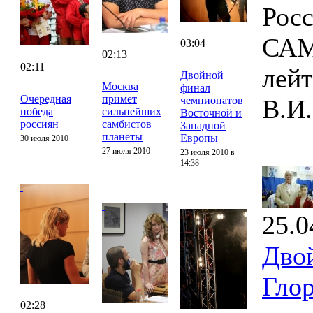
Росс
САМ
03:04
02:13
02:11
лей
Двойной
Москва
финал
Очередная
примет
чемпионатов
В.И.
победа
сильнейших
Восточной и
россиян
самбистов
Западной
планеты
Европы
30 июля 2010
27 июля 2010
23 июля 2010 в
14:38
25.0
Дво
Гло
02:28