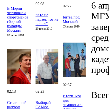
6 ап
02:08
02:27
В Мэрии
чествовали
МГУ
“Кто не
спортсменов
Битва под
падает, тот не
сборной
Москвой
встает”
заве
команды
05 июня 2010
29 июня 2010
Москвы
сред
02 июля 2010
домо
каде
проф
02:37
02:13
02:23
Всег
Итоги 1-го
дня
Столичный
Выбирай
чемпионата
разгром
САМбо!