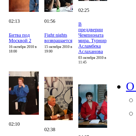
02:25
02:13
01:56
В
преддверии
Битва под
Fight nights
Чемпионата
Москвой 2
возвращается
мира. Турнир
Асламбека
16 октября 2010 в
15 октября 2010 в
Аслаханова
18:00
19:00
03 октября 2010 в
11:45
О
02:10
02:38