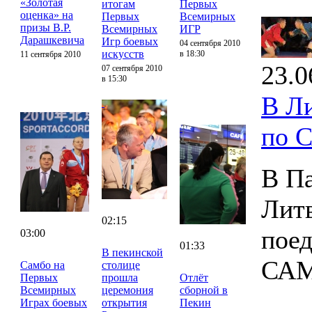
«Золотая
итогам
Первых
оценка» на
Первых
Всемирных
призы В.Р.
Всемирных
ИГР
Дарашкевича
Игр боевых
04 сентября 2010
искусств
в 18:30
11 сентября 2010
23.0
07 сентября 2010
в 15:30
В Л
по 
В Па
Лит
02:15
поед
03:00
01:33
В пекинской
САМ
Самбо на
столице
Первых
прошла
Отлёт
Всемирных
церемония
сборной в
Играх боевых
открытия
Пекин