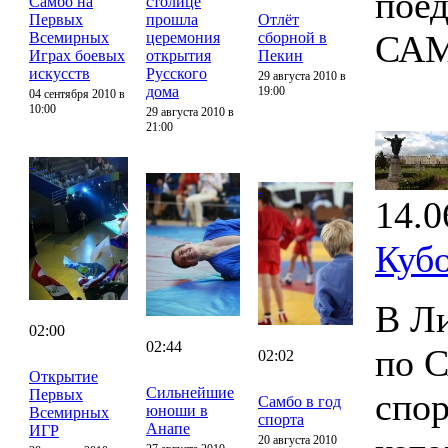
поед
Самбо на
столице
Первых
прошла
Отлёт
САМ
Всемирных
церемония
сборной в
Играх боевых
открытия
Пекин
искусств
Русского
29 августа 2010 в
дома
19:00
04 сентября 2010 в
10:00
29 августа 2010 в
21:00
14.0
Куб
В Ли
02:00
02:44
по 
02:02
Открытие
Сильнейшие
Первых
спор
Самбо в год
юноши в
Всемирных
спорта
Анапе
ИГР
20 августа 2010