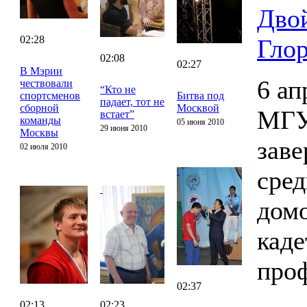
Дво
02:28
Гло
02:08
02:27
В Мэрии
6 ап
чествовали
“Кто не
спортсменов
Битва под
падает, тот не
сборной
Москвой
МГУ
встает”
команды
05 июня 2010
29 июня 2010
Москвы
заве
02 июля 2010
сред
домо
каде
проф
02:37
02:13
02:23