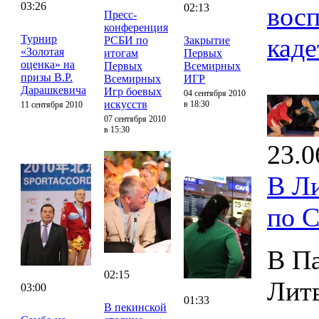
03:26
02:13
восп
Пресс-
конференция
Турнир
каде
РСБИ по
Закрытие
«Золотая
итогам
Первых
оценка» на
Первых
Всемирных
призы В.Р.
Всемирных
ИГР
Дарашкевича
Игр боевых
04 сентября 2010
искусств
в 18:30
11 сентября 2010
07 сентября 2010
в 15:30
23.0
В Л
по 
В Па
02:15
Лит
03:00
01:33
В пекинской