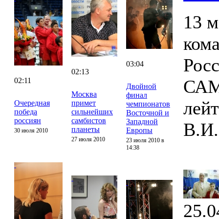
13 м
ком
Росс
03:04
02:13
02:11
САМ
Двойной
Москва
финал
лей
Очередная
примет
чемпионатов
победа
сильнейших
Восточной и
россиян
самбистов
Западной
В.И.
планеты
Европы
30 июля 2010
27 июля 2010
23 июля 2010 в
14:38
25.0