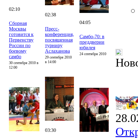
02:10
02:38
04:05
Сборная
Москвы
Пресс-
готовится к
конференция,
Самбо-70: в
Первенству
посвященная
преддверии
России по
турниру
юбилея
боевому
Аслаханова
24 сентября 2010
самбо
29 сентября 2010
Нов
в 14:00
30 сентября 2010 в
12:00
28.0
Отк
03:30