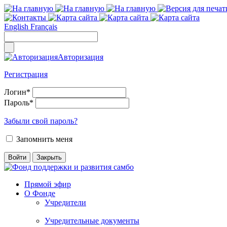
English
Français
Авторизация
Регистрация
Логин
*
Пароль
*
Забыли свой пароль?
Запомнить меня
Прямой эфир
О Фонде
Учредители
Учредительные документы