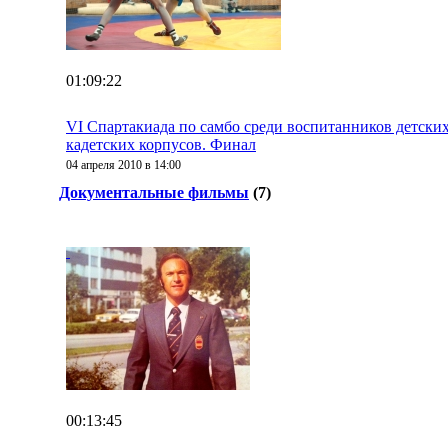
01:09:22
VI Cпартакиада по самбо среди воспитанников детски
кадетских корпусов. Финал
04 апреля 2010 в 14:00
Документальные фильмы
(7)
00:13:45