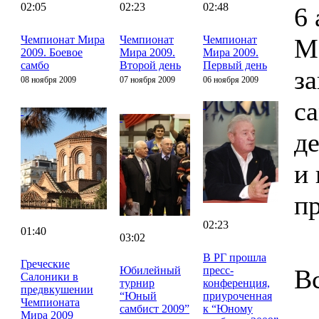
02:05
02:23
02:48
6 
Чемпионат Мира
Чемпионат
Чемпионат
М
2009. Боевое
Мира 2009.
Мира 2009.
самбо
Второй день
Первый день
з
08 ноября 2009
07 ноября 2009
06 ноября 2009
с
д
и 
п
02:23
01:40
03:02
В РГ прошла
Греческие
Юбилейный
пресс-
В
Салоники в
турнир
конференция,
предвкушении
“Юный
приуроченная
Чемпионата
самбист 2009”
к “Юному
Мира 2009