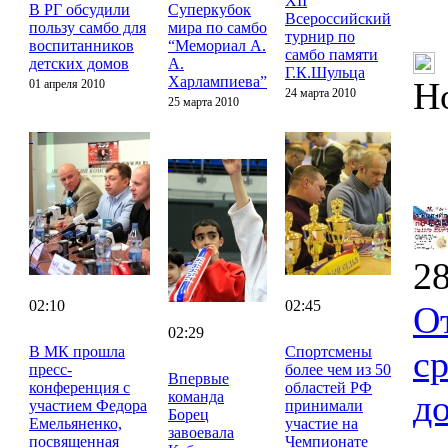
XII
В РГ обсудили
Суперкубок
Всероссийский
пользу самбо для
мира по самбо
турнир по
воспитанников
“Мемориал А.
самбо памяти
детских домов
А.
Г.К.Шульца
Харлампиева”
Н
01 апреля 2010
24 марта 2010
25 марта 2010
28
02:10
02:45
О
02:29
В МК прошла
Спортсмены
с
пресс-
более чем из 50
Впервые
конференция с
областей РФ
д
команда
участием Федора
принимали
Борец
Емельяненко,
участие на
завоевала
посвященная
Чемпионате