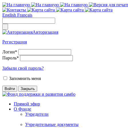
English
Français
Авторизация
Регистрация
Логин
*
Пароль
*
Забыли свой пароль?
Запомнить меня
Прямой эфир
О Фонде
Учредители
Учредительные документы