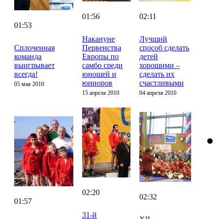
01:56
02:11
01:53
Накануне
Лучший
Сплоченная
Первенства
способ сделать
команда
Европы по
детей
выигрывает
самбо среди
хорошими –
всегда!
юношей и
сделать их
юниоров
счастливыми
05 мая 2010
15 апреля 2010
04 апреля 2010
02:20
02:32
01:57
31-й