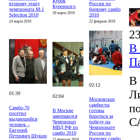
Кубок
второму этапу
России по
Куренного
чемпионата M-1
боевому самбо
20 марта 2010
Selection 2010
2010
24 марта 2010
22 февраля 2010
23
В
П
В
02:12
Л
01:39
02:04
Московские
п
самбисты
Cамбо-70
В Москве
готовы
посетил
завершился
бороться за
С
выдающийся
Чемпионат
победу на
человек –
МВД РФ по
Чемпионате
Евгений
самбо 2010
России по
Петрович Щукин
боевому самбо
15 февраля 2010