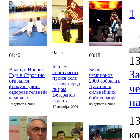
1
02:12
01:40
03:18
13
Юные
В канун Нового
Битва
З
спортсмены
Года в Строгино
чемпионов
произнесли
открылся
2009 собрала в
клятву перед
ч
физкультурно-
Лужниках
лицом
оздоровительный
сильнейших
Ветеранов
комплекс
бойцов мира
п
страны
19 декабря 2009
05 декабря 2009
12 декабря 2009
13
к