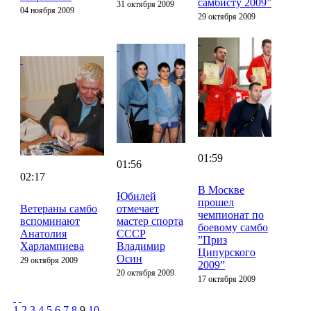
самбисту 2009”
31 октября 2009
04 ноября 2009
29 октября 2009
01:59
01:56
02:17
В Москве
Юбилей
прошел
Ветераны самбо
отмечает
чемпионат по
вспоминают
мастер спорта
боевому самбо
Анатолия
СССР
”Приз
Харлампиева
Владимир
Ципурского
Осин
29 октября 2009
2009”
20 октября 2009
17 октября 2009
1
2
3
4
5
6
7
8
9
10